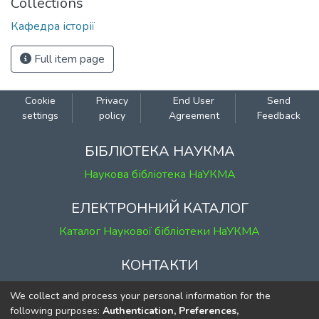
Collections
Кафедра історії
Full item page
Cookie
Privacy
End User
Send
settings
policy
Agreement
Feedback
БІБЛІОТЕКА НАУКМА
Наукова бібліотека НаУКМА
ЕЛЕКТРОННИЙ КАТАЛОГ
Каталог Наукової бібліотеки НаУКМА
КОНТАКТИ
м. Київ, вул. Григорія Сковороди, 2
We collect and process your personal information for the
к. 1, к. 120
following purposes:
Authentication, Preferences,