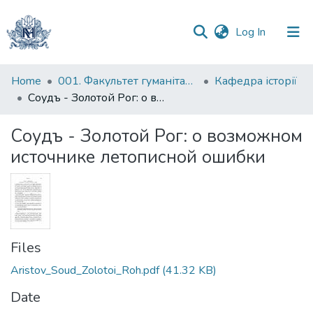
(current)
Log In
Communities
Home
001. Факультет гуманітарних наук
Кафедра історії
&
Соудъ - Золотой Рог: о возможном источнике летописной ошибки
Collections
Соудъ - Золотой Рог: о возможном
All of DSpace
источнике летописной ошибки
Statistics
Files
Aristov_Soud_Zolotoi_Roh.pdf
(41.32 KB)
Date