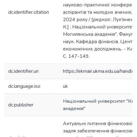
науково-практичної конференці
dc.identifier.citation
аспірантів та молодих вчених, К
2024 року / [редкол.: Лук'яненко
К.] ; Національний університет
Могилянська академія", Факуль
наук, Кафедра фінансів, Центр
економічних досліджень. - Київ
C. 147-149.
dc.identifier.uri
https://ekmair.ukma.edu.ua/han
dc.language.iso
uk
Національний університет "Ки
dc.publisher
академія"
Актуальні питання фінансової п
задля забезпечення фінансової с