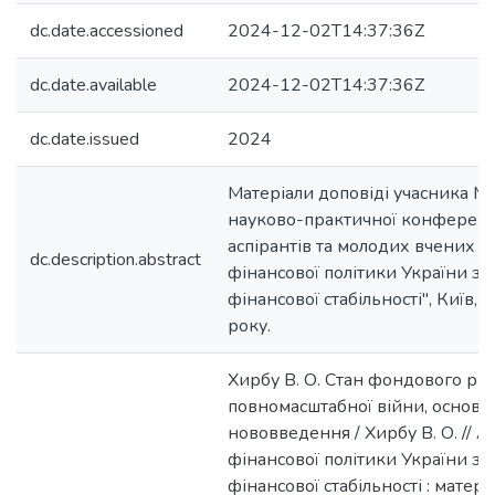
dc.date.accessioned
2024-12-02T14:37:36Z
dc.date.available
2024-12-02T14:37:36Z
dc.date.issued
2024
Матеріали доповіді учасника М
науково-практичної конференці
аспірантів та молодих вчених "
dc.description.abstract
фінансової політики України з
фінансової стабільності", Київ,
року.
Хирбу В. О. Стан фондового рин
повномасштабної війни, основн
нововведення / Хирбу В. О. // А
фінансової політики України з
фінансової стабільності : мате