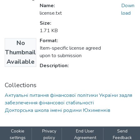
Name:
Down
license.txt
load
Size:
1.71 KB
Format:
No
Item-specific license agreed
Thumbnail
upon to submission
Available
Description:
Collections
Актуальні питання фінансової політики України задля
забезпечення фінансової стабільності
Докторська школа імені родини Юхименків
Cookie
Privacy
End User
Send
settings
policy
Agreement
Feedback