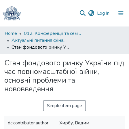
(current)
Log In
Communities
Home
012. Конференції та семінари НаУКМА
&
Актуальні питання фінансової політики України задля забезпечення фінансової стабільності
Collections
Стан фондового ринку України під час повномасштабної війни, основні проблеми та нововведення
All of DSpace
Стан фондового ринку України під
час повномасштабної війни,
Statistics
основні проблеми та
нововведення
Simple item page
dc.contributor.author
Хирбу, Вадим