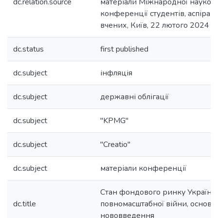
dc.relation.source
матеріали Міжнародної науков
конференції студентів, аспіран
вчених, Київ, 22 лютого 2024 р
dc.status
first published
dc.subject
інфляція
dc.subject
державні облігації
dc.subject
"KPMG"
dc.subject
"Creatio"
dc.subject
матеріали конференції
Стан фондового ринку України 
dc.title
повномасштабної війни, основн
нововведення