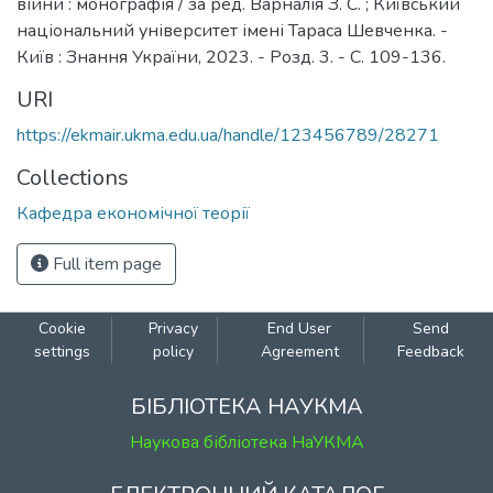
війни : монографія / за ред. Варналія З. С. ; Київський
національний університет імені Тараса Шевченка. -
Київ : Знання України, 2023. - Розд. 3. - С. 109-136.
URI
https://ekmair.ukma.edu.ua/handle/123456789/28271
Collections
Кафедра економічної теорії
Full item page
Cookie
Privacy
End User
Send
settings
policy
Agreement
Feedback
БІБЛІОТЕКА НАУКМА
Наукова бібліотека НаУКМА