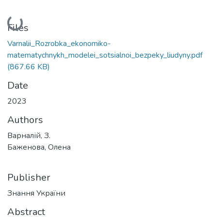
Loading...
Files
Varnalii_Rozrobka_ekonomiko-
matematychnykh_modelei_sotsialnoi_bezpeky_liudyny.pdf
(867.66 KB)
Date
2023
Authors
Варналій, З.
Баженова, Олена
Publisher
Знання України
Abstract