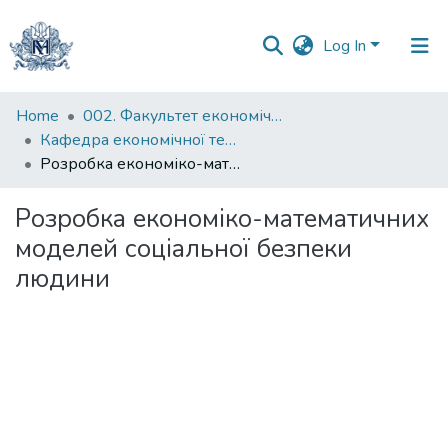
Log In
Communities
Home
002. Факультет економічних наук
&
Кафедра економічної теорії
Collections
Розробка економіко-математичних моделей соціальної безпеки людини
All of DSpace
Розробка економіко-математичних
моделей соціальної безпеки
Statistics
людини