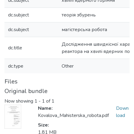
dc.subject
хвилі ядерного горіння
dc.subject
теорія збурень
dc.subject
магістерська робота
Дослідження швидкісної харак
dc.title
реактора на хвилі ядерних поді
dc.type
Other
Files
Original bundle
Now showing
1 - 1 of 1
Name:
Down
Kovalova_Mahisterska_robota.pdf
load
Size:
1.81 MB