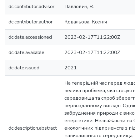
dc.contributor.advisor
Павлович, В.
dc.contributor.author
Ковальова, Ксенія
dc.date.accessioned
2023-02-17T11:22:00Z
dc.date.available
2023-02-17T11:22:00Z
dc.date.issued
2021
На теперішній час перед людств
велика проблема, яка стосуєть
середовища та спроб зберегти 
первозданному вигляді. Однією
забруднення природи є викори
енергетики. Незважаючи на бу
dc.description.abstract
екологічних підприємств з під
навколишнього середовища, ви