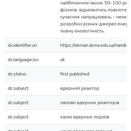
найближчим часом, 50-100 рокі
фізиків, відмовитись повністю 
сучасних напрацювань - немо
розробки різних джерел енергі
повну екологічність.
dc.identifier.uri
https://ekmair.ukma.edu.ua/han
dc.language.iso
uk
dc.status
first published
dc.subject
ядерний реактор
dc.subject
паливо ядерних реакторів
dc.subject
хвилі ядерних поділів