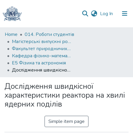
(current)
Log In
Communities
Home
014. Роботи студентів
&
Магістерські випускні роботи
Collections
Факультет природничих наук
Кафедра фізико-математичних наук
All of DSpace
Е5 Фізика та астрономія
Дослідження швидкісної характеристики реактора на хвилі ядерних поділів
Statistics
Дослідження швидкісної
характеристики реактора на хвилі
ядерних поділів
Simple item page