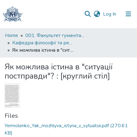
(current)
Log In
Communities
Home
001. Факультет гуманітарних наук
&
Кафедра філософії та релігієзнавства
Collections
Як можлива істина в "ситуації постправди"? : [круглий стіл]
All of DSpace
Як можлива істина в "ситуації
постправди"? : [круглий стіл]
Statistics
Files
Yermolenko_Yak_mozhlyva_istyna_v_sytuatsii.pdf
(270.61
KB)