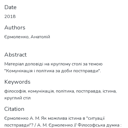
Date
2018
Authors
Єрмоленко, Анатолій
Abstract
Матеріал доповіді на круглому столі за темою
"Комунікація і політика за доби постправди".
Keywords
філософія
,
комунікація
,
політика
,
постправда
,
істина
,
круглий стіл
Citation
Єрмоленко А. М. Як можлива істина в "ситуації
постправди"? / А. М. Єрмоленко // Філософська думка :