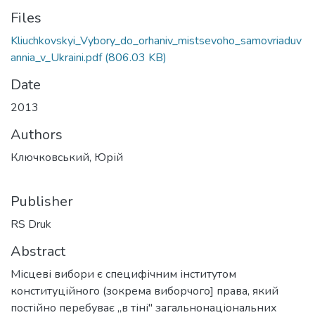
Files
Kliuchkovskyi_Vybory_do_orhaniv_mistsevoho_samovriaduv
annia_v_Ukraini.pdf
(806.03 KB)
Date
2013
Authors
Ключковський, Юрій
Publisher
RS Druk
Abstract
Місцеві вибори є специфічним інститутом
конституційного (зокрема виборчого] права, який
постійно перебуває „в тіні" загальнонаціональних