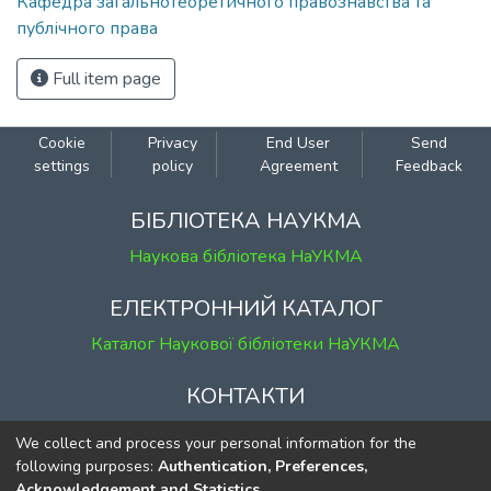
Кафедра загальнотеоретичного правознавства та
публічного права
Full item page
Cookie
Privacy
End User
Send
settings
policy
Agreement
Feedback
БІБЛІОТЕКА НАУКМА
Наукова бібліотека НаУКМА
ЕЛЕКТРОННИЙ КАТАЛОГ
Каталог Наукової бібліотеки НаУКМА
КОНТАКТИ
м. Київ, вул. Григорія Сковороди, 2
We collect and process your personal information for the
к. 1, к. 120
following purposes:
Authentication, Preferences,
Acknowledgement and Statistics
.