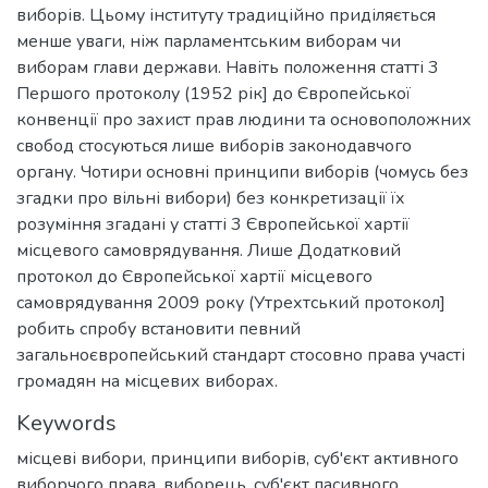
виборів. Цьому інституту традиційно приділяється
менше уваги, ніж парламентським виборам чи
виборам глави держави. Навіть положення статті 3
Першого протоколу (1952 рік] до Європейської
конвенції про захист прав людини та основоположних
свобод стосуються лише виборів законодавчого
органу. Чотири основні принципи виборів (чомусь без
згадки про вільні вибори) без конкретизації їх
розуміння згадані у статті 3 Європейської хартії
місцевого самоврядування. Лише Додатковий
протокол до Європейської хартії місцевого
самоврядування 2009 року (Утрехтський протокол]
робить спробу встановити певний
загальноєвропейський стандарт стосовно права участі
громадян на місцевих виборах.
Keywords
місцеві вибори
,
принципи виборів
,
суб'єкт активного
виборчого права
,
виборець
,
суб'єкт пасивного