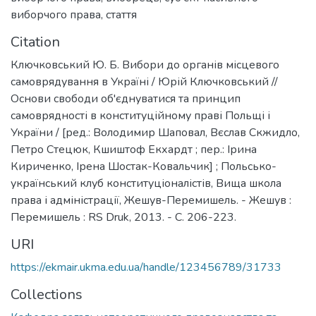
виборчого права
,
стаття
Citation
Ключковський Ю. Б. Вибори до органів місцевого
самоврядування в Україні / Юрій Ключковський //
Основи свободи об'єднуватися та принцип
самоврядності в конституційному праві Польщі і
України / [ред.: Володимир Шаповал, Вєслав Скжидло,
Петро Стецюк, Кшиштоф Екхардт ; пер.: Ірина
Кириченко, Ірена Шостак-Ковальчик] ; Польсько-
український клуб конституціоналістів, Вища школа
права і адміністрації, Жешув-Перемишель. - Жешув :
Перемишель : RS Druk, 2013. - С. 206-223.
URI
https://ekmair.ukma.edu.ua/handle/123456789/31733
Collections