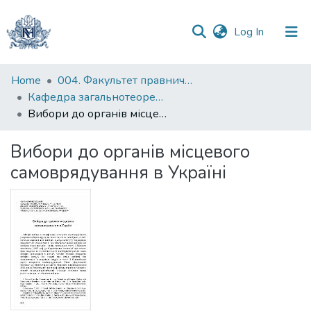
(current)
Log In
Communities
Home
004. Факультет правничих наук
&
Кафедра загальнотеоретичного правознавства та публічного права
Collections
Вибори до органів місцевого самоврядування в Україні
All of DSpace
Вибори до органів місцевого
самоврядування в Україні
Statistics