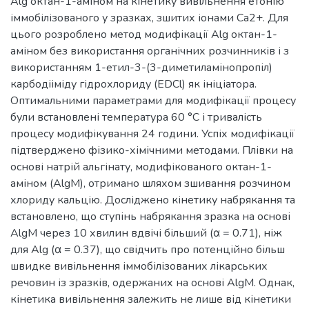
Alg октан-1-аміном на кінетику вивільнення етонію
іммобілізованого у зразках, зшитих іонами Са2+. Для
цього розроблено метод модифікації Alg октан-1-
аміном без використання органічних розчинників і з
використанням 1-етил-3-(3-диметиламінопропіл)
карбодііміду гідрохлориду (EDCl) як ініціатора.
Оптимальними параметрами для модифікації процесу
були встановлені температура 60 °С і тривалість
процесу модифікування 24 години. Успіх модифікації
підтверджено фізико-хімічними методами. Плівки на
основі натрій альгінату, модифікованого октан-1-
аміном (AlgM), отримано шляхом зшивання розчином
хлориду кальцію. Досліджено кінетику набрякання та
встановлено, що ступінь набрякання зразка на основі
AlgM через 10 хвилин вдвічі більший (α = 0.71), ніж
для Alg (α = 0.37), що свідчить про потенційно більш
швидке вивільнення іммобілізованих лікарських
речовин із зразків, одержаних на основі AlgM. Однак,
кінетика вивільнення залежить не лише від кінетики