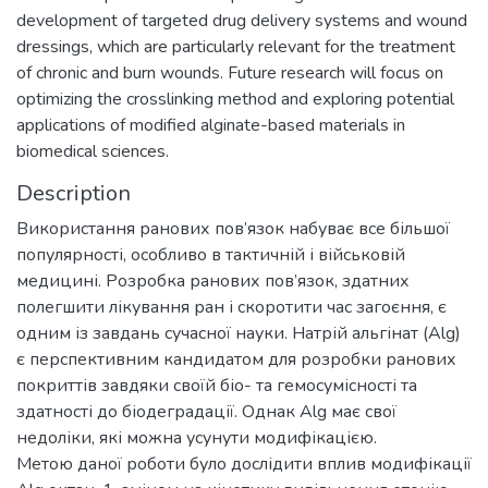
development of targeted drug delivery systems and wound
dressings, which are particularly relevant for the treatment
of chronic and burn wounds. Future research will focus on
optimizing the crosslinking method and exploring potential
applications of modified alginate-based materials in
biomedical sciences.
Description
Використання ранових пов’язок набуває все більшої
популярності, особливо в тактичній і військовій
медицині. Розробка ранових пов’язок, здатних
полегшити лікування ран і скоротити час загоєння, є
одним із завдань сучасної науки. Натрій альгінат (Alg)
є перспективним кандидатом для розробки ранових
покриттів завдяки своїй біо- та гемосумісності та
здатності до біодеградації. Однак Alg має свої
недоліки, які можна усунути модифікацією.
Метою даної роботи було дослідити вплив модифікації