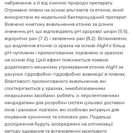
набрякання, а й від хімічної природи препарату.
Отримано плівки на основі альгінатів та етонію, який
використано як модельний бактерицидний препарат.
Вивчено кінетику вивільнення етонію за різних
значеннь pH, що відповідають pH здорової шкіри (5.5),
відкритих ран (7.2) і запалених ран (8.2). Встановлено,
що виділення етонію із зразка на основі AlgM є більш
рН-чутливим і пролонгованим, порівняно зі зразком
на основі Alg. Цей ефект пояснюється появою
додаткового механізму утримування етонію AlgM за
рахунок гідрофобно-гідрофобної взаємодії в плівках.
Властивості пролонгованого вивільнення, які
спостерігаються у зразках, іммобілізованими
лікарськими засобами, роблять їх перспективними
кандидатами для розробки систем цільової доставки
ліків і ранових пов’язок, які особливо актуальні для
лікування хронічних та опікових ран. Подальші
дослідження будуть зосереджені на оптимізації
методу зшивання та встановленні можливого