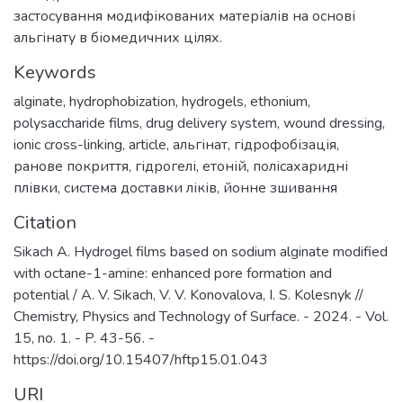
застосування модифікованих матеріалів на основі
альгінату в біомедичних цілях.
Keywords
alginate
,
hydrophobization
,
hydrogels
,
ethonium
,
polysaccharide films
,
drug delivery system
,
wound dressing
,
ionic cross-linking
,
article
,
альгінат
,
гідрофобізація
,
ранове покриття
,
гідрогелі
,
етоній
,
полісахаридні
плівки
,
система доставки ліків
,
йонне зшивання
Citation
Sikach A. Hydrogel films based on sodium alginate modified
with octane-1-amine: enhanced pore formation and
potential / A. V. Sikach, V. V. Konovalova, I. S. Kolesnyk //
Chemistry, Physics and Technology of Surface. - 2024. - Vol.
15, no. 1. - P. 43-56. -
https://doi.org/10.15407/hftp15.01.043
URI