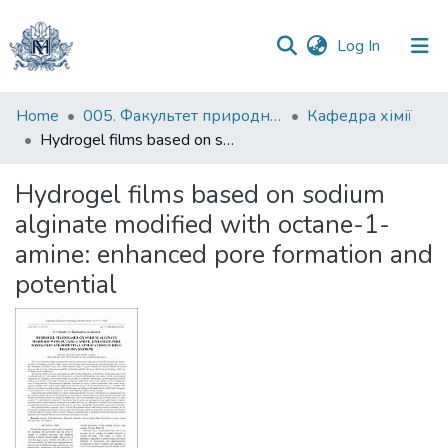
(current)
Log In
Communities
Home
005. Факультет природничих наук
Кафедра хімії
&
Hydrogel films based on sodium alginate modified with octane-1-amine: enhanced pore formation and potential
Collections
Hydrogel films based on sodium
All of DSpace
alginate modified with octane-1-
amine: enhanced pore formation and
Statistics
potential