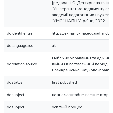
[редкол.: І. О. Дегтярьова та ін.
"Університет менеджменту осві
академії педагогічних наук Укра
"УМО" НАПН України, 2022. - T. 
dc.identifier.uri
https://ekmair.ukma.edu.ua/han
dc.language.iso
uk
Публічне управління та адмініс
dc.relation.source
війни і в поствоєнний період в У
Всеукраїнської науково-практи
dc.status
first published
dc.subject
повномасштабне воєнне вторг
dc.subject
освітній процес