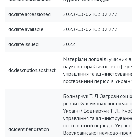
dc.date.accessioned
2023-03-02T08:32:27Z
dc.date.available
2023-03-02T08:32:27Z
dc.date.issued
2022
Матеріали доповіді учасників В
науково-практичної конференці
dc.description.abstract
управління та адміністрування в
поствоєнний період в Україні", м
Боднарчук Т. Л. Загрози соціог
розвитку в умовах повномасшта
Україні / Боднарчук Т. Л., Курбет
управління та адміністрування в
поствоєнний період в Україні : 
dc.identifier.citation
Всеукраїнської науково-практи