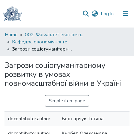
(current)
Log In
Communities
Home
002. Факультет економічних наук
&
Кафедра економічної теорії
Collections
Загрози соціогуманітарному розвитку в умовах повномасштабної війни в Україні
All of DSpace
Загрози соціогуманітарному
розвитку в умовах
Statistics
повномасштабної війни в Україні
Simple item page
dc.contributor.author
Боднарчук, Тетяна
dc.contributor.author
Курбет, Олександра