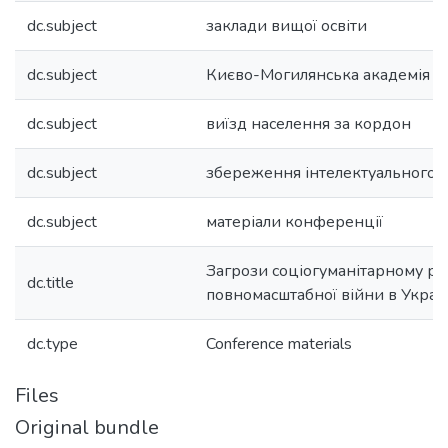
dc.subject
заклади вищої освіти
dc.subject
Києво-Могилянська академія
dc.subject
виїзд населення за кордон
dc.subject
збереження інтелектуального к
dc.subject
матеріали конференції
Загрози соціогуманітарному ро
dc.title
повномасштабної війни в Україн
dc.type
Conference materials
Files
Original bundle