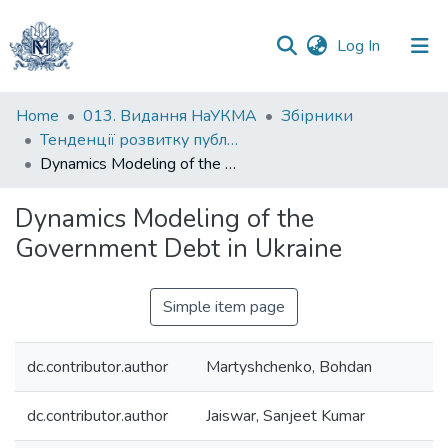
(current)
Log In
Communities
Home
013. Видання НаУКМА
Збірники
&
Тенденції розвитку публічних та корпоративних секторів економіки України в умовах макроекономічної нестабільності: матеріали Міжнародної науково-практичної конференції студентів, аспірантів та молодих вчених
Collections
Dynamics Modeling of the Government Debt in Ukraine
All of DSpace
Dynamics Modeling of the
Government Debt in Ukraine
Statistics
Simple item page
dc.contributor.author
Martyshchenko, Bohdan
dc.contributor.author
Jaiswar, Sanjeet Kumar