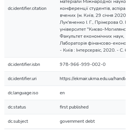
матеріали Міжнародної науков
dc.identifier.citation
конференції студентів, аспіран
вчених (м. Київ, 29 січня 2020 р.
Лук'яненко І. Г., Прімєрова О. К
університет "Києво-Могилянськ
Факультет економічних наук, К
Лабораторія фінансово-економ
- Київ : Інтерсервіс, 2020. - С. 6
dc.identifier.isbn
978-966-999-002-0
dc.identifier.uri
https://ekmair.ukma.edu.ua/han
dc.language.iso
en
dc.status
first published
dc.subject
government debt