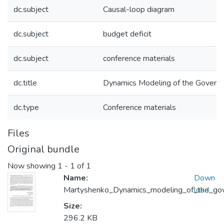
dc.subject
Causal-loop diagram
dc.subject
budget deficit
dc.subject
conference materials
dc.title
Dynamics Modeling of the Governm
dc.type
Conference materials
Files
Original bundle
Now showing
1 - 1 of 1
Name:
Down
Martyshenko_Dynamics_modeling_of_the_gov
load
Size:
296.2 KB