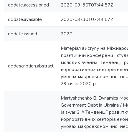
dc.date.accessioned
2020-09-30T07:44:57Z
dc.date.available
2020-09-30T07:44:57Z
dc.date.issued
2020
Матеріал виступу на Міжнародн
практичній конференції студенті
молодих вчених "Тенденції роз
dc.description.abstract
корпоративних секторів економ
умовах макроекономічної нестабі
29 січня 2020 р.
Martyshchenko B. Dynamics Modeli
Government Debt in Ukraine / Mart
Jaiswar S. // Тенденції розвитку
корпоративних секторів економ
умовах макроекономічної нестаб