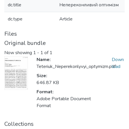
dc.title
Непереконливий оптимізм
dc.type
Article
Files
Original bundle
Now showing
1 - 1 of 1
Name:
Down
Teteriuk_Neperekonlyvyi_optymizm.pdf
load
Size:
646.87 KB
Format:
Adobe Portable Document
Format
Collections