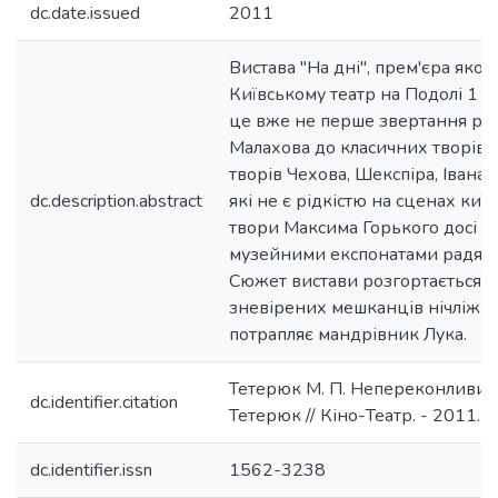
dc.date.issued
2011
Вистава "На дні", прем'єра якої 
Київському театр на Подолі 1 кв
це вже не перше звертання реж
Малахова до класичних творів. 
творів Чехова, Шекспіра, Івана
dc.description.abstract
які не є рідкістю на сценах київ
твори Максима Горького досі з
музейними експонатами радянс
Сюжет вистави розгортається 
зневірених мешканців нічліжки
потрапляє мандрівник Лука.
Тетерюк М. П. Непереконливий 
dc.identifier.citation
Тетерюк // Кіно-Театр. - 2011. - 
dc.identifier.issn
1562-3238