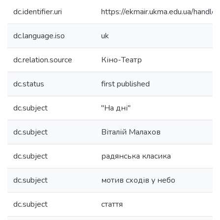
dc.identifier.uri
https://ekmair.ukma.edu.ua/han
dc.language.iso
uk
dc.relation.source
Кіно-Театр
dc.status
first published
dc.subject
"На дні"
dc.subject
Віталій Малахов
dc.subject
радянська класика
dc.subject
мотив сходів у небо
dc.subject
стаття