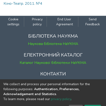
Кіно-Театр. 2011. №4
Cookie
Privacy
End User
Send
settings
policy
Agreement
Feedback
БІБЛІОТЕКА НАУКМА
Наукова бібліотека НаУКМА
ЕЛЕКТРОННИЙ КАТАЛОГ
Каталог Наукової бібліотеки НаУКМА
КОНТАКТИ
м. Київ, вул. Григорія Сковороди, 2
We collect and process your personal information for the
к. 1, к. 120
following purposes:
Authentication, Preferences,
Acknowledgement and Statistics
.
тел.
(044) 463-69-31
To learn more, please read our
privacy policy
.
ekmair@ukma.edu.ua