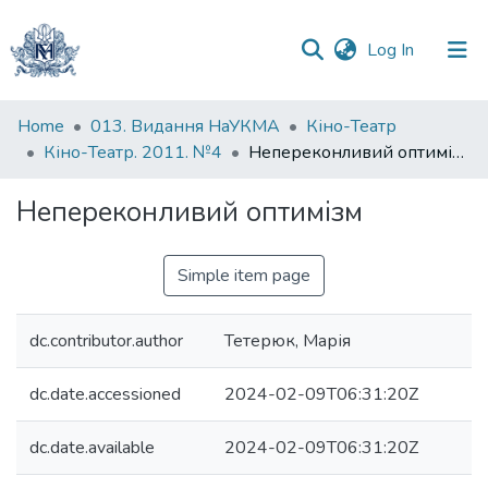
(current)
Log In
Communities
Home
013. Видання НаУКМА
Кіно-Театр
&
Кіно-Театр. 2011. №4
Непереконливий оптимізм
Collections
Непереконливий оптимізм
All of DSpace
Simple item page
Statistics
dc.contributor.author
Тетерюк, Марія
dc.date.accessioned
2024-02-09T06:31:20Z
dc.date.available
2024-02-09T06:31:20Z