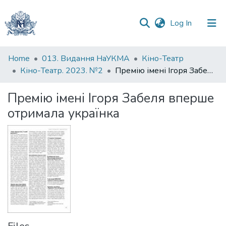
(current)
Log In
Communities
Home
013. Видання НаУКМА
Кіно-Театр
&
Кіно-Театр. 2023. №2
Премію імені Ігоря Забеля вперше отримала українка
Collections
Премію імені Ігоря Забеля вперше
All of DSpace
отримала українка
Statistics