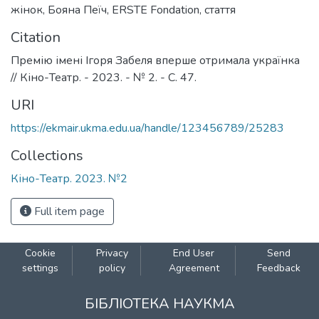
жінок
,
Бояна Пеїч
,
ERSTE Fondation
,
стаття
Citation
Премію імені Ігоря Забеля вперше отримала українка
// Кіно-Театр. - 2023. - № 2. - C. 47.
URI
https://ekmair.ukma.edu.ua/handle/123456789/25283
Collections
Кіно-Театр. 2023. №2
Full item page
Cookie
Privacy
End User
Send
settings
policy
Agreement
Feedback
БІБЛІОТЕКА НАУКМА