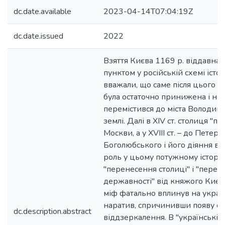
dc.date.available
2023-04-14T07:04:19Z
dc.date.issued
2022
Взяття Києва 1169 р. віддавна
пунктом у російській схемі історі
вважали, що саме після цього "
була остаточно принижена і но
перемістився до міста Володим
землі. Далі в XIV ст. столиця "пе
Москви, а у XVIII ст. – до Петерб
Боголюбського і його діяння в
роль у цьому потужному істори
"перенесення столиці" і "перет
державності" від княжого Києв
міф фатально вплинув на украї
наратив, спричинивши появу св
dc.description.abstract
віддзеркалення. В "українській 