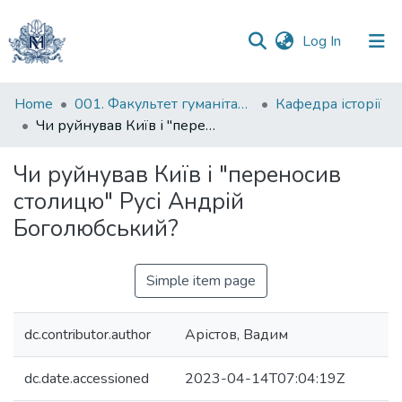
(current)
Log In
Communities
Home
001. Факультет гуманітарних наук
Кафедра історії
&
Чи руйнував Київ і "переносив столицю" Русі Андрій Боголюбський?
Collections
Чи руйнував Київ і "переносив
All of DSpace
столицю" Русі Андрій
Боголюбський?
Statistics
Simple item page
dc.contributor.author
Арістов, Вадим
dc.date.accessioned
2023-04-14T07:04:19Z