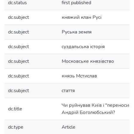
dc.status
first published
dc.subject
княжий клан Русі
dc.subject
Руська земля
dc.subject
суздальська історія
dc.subject
Московське князівство
dc.subject
князь Мстислав
dc.subject
стаття
Чи руйнував Київ і "переносив 
dc.title
Андрій Боголюбський?
dc.type
Article