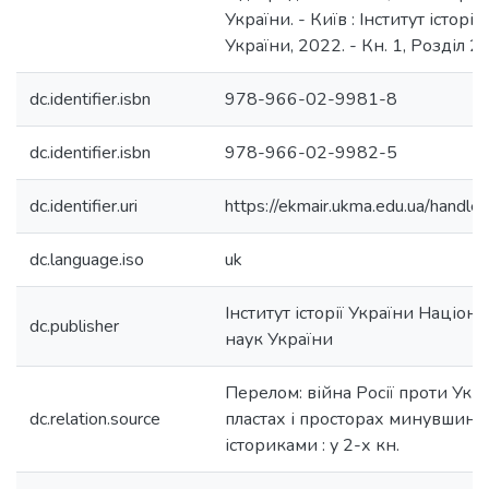
України. - Київ : Інститут історі
України, 2022. - Кн. 1, Розділ 2.
dc.identifier.isbn
978-966-02-9981-8
dc.identifier.isbn
978-966-02-9982-5
dc.identifier.uri
https://ekmair.ukma.edu.ua/han
dc.language.iso
uk
Інститут історії України Націон
dc.publisher
наук України
Перелом: війна Росії проти Укр
dc.relation.source
пластах і просторах минувшини.
істориками : у 2-х кн.