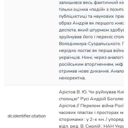
залишився весь фактичний кістя
тільки оцінка «подій» з позитив
публіцистиці та наукових пра
образ Андрія як першого князя
деспота, який штурмом здобув 
зруйнував його і переніс столи
Володимира-Суздальського. Под
нерідко постає як перша війна 
українців. Нині, через аналогію
російським вторгненням, міф пр
отримав нове дихання. Аналогія,
некоректна.
Арістов В. Ю. Чи руйнував Київ
столицю" Русі Андрій Боголюб
Арістов // Перелом: війна Росії 
часових пластах і просторах ми
dc.identifier.citation
істориками : у 2-х кн. / упоряд.: Г
відп. ред. В. Смолій ; НАН Україн