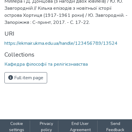
Міллера і Д. Донцова (з нагоди двох ювілеїв) / Ю. Ю.
Завгородній // Кілька епізодів з новітньої історії
острова Хортиця (1917-1961 роки) / Ю. Завгородній. -
Запоріжжя : С-принт, 2017. - С. 17-22.
URI
https://ekmair.ukma.edu.ua/handle/123456789/13524
Collections
Кафедра філософії та релігієзнавства
Full item page
Cookie
Privacy
End User
Send
settings
policy
Agreement
Feedback