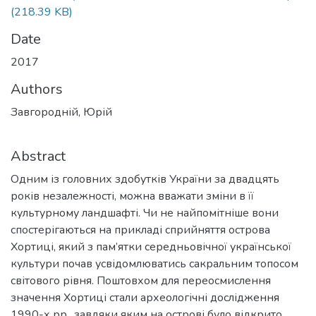
(218.39 KB)
Date
2017
Authors
Завгородній, Юрій
Abstract
Одним із головних здобутків України за двадцять
років незалежності, можна вважати зміни в її
культурному ландшафті. Чи не найпомітніше вони
спостерігаються на прикладі сприйняття острова
Хортиці, який з пам’ятки середньовічної української
культури почав усвідомлюватись сакральним топосом
світового рівня. Поштовхом для переосмислення
значення Хортиці стали археологічні дослідження
1990-х рр., завдяки яким на острові було відкрито