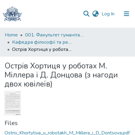
(current)
Log In
Communities
Home
001. Факультет гуманітарних наук
&
Кафедра філософії та релігієзнавства
Collections
Острів Хортиця у роботах М. Міллера і Д. Донцова (з нагоди двох ювілеїв)
All of DSpace
Острів Хортиця у роботах М.
Міллера і Д. Донцова (з нагоди
Statistics
двох ювілеїв)
Files
Ostriv_Khortytsia_u_robotakh_M_Millera_i_D_Dontsova.pdf