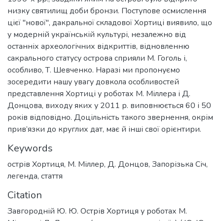
низку святилищ доби бронзи. Поступове осмислення
цієї "нової", дакральної складової Хортиці виявило, що
у модерній українській культурі, незалежно від
останніх археологічних відкриттів, відновленню
сакрального статусу острова сприяли М. Гоголь і,
особливо, Т. Шевченко. Наразі ми пропонуємо
зосередити нашу увагу довкола особливостей
представлення Хортиці у роботах М. Міллера і Д.
Донцова, виходу яких у 2011 р. виповнюється 60 і 50
років відповідно. Доцільність такого звернення, окрім
прив’язки до круглих дат, має й інші свої орієнтири.
Keywords
острів Хортиця
,
М. Міллер
,
Д. Донцов
,
Запорізька Січ
,
легенда
,
стаття
Citation
Завгородній Ю. Ю. Острів Хортиця у роботах М.