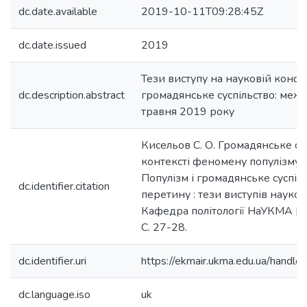
dc.date.available
2019-10-11T09:28:45Z
dc.date.issued
2019
Тези виступу на науковій конфе
dc.description.abstract
громадянське суспільство: межі
травня 2019 року
Кисельов С. О. Громадянське сус
контексті феномену популізму /
Популізм і громадянське суспіль
dc.identifier.citation
перетину : тези виступів науков
Кафедра політології НаУКМА [та і
С. 27-28.
dc.identifier.uri
https://ekmair.ukma.edu.ua/han
dc.language.iso
uk