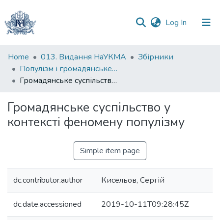
(current)
Log In
Communities
Home
013. Видання НаУКМА
Збірники
&
Популізм і громадянське суспільство: межі перетину
Collections
Громадянське суспільство у контексті феномену популізму
All of DSpace
Громадянське суспільство у
контексті феномену популізму
Statistics
Simple item page
dc.contributor.author
Кисельов, Сергій
dc.date.accessioned
2019-10-11T09:28:45Z