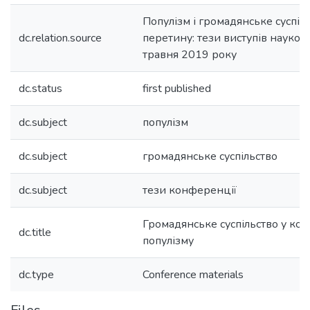
Популізм і громадянське суспіль
dc.relation.source
перетину: тези виступів науков
травня 2019 року
dc.status
first published
dc.subject
популізм
dc.subject
громадянське суспільство
dc.subject
тези конференції
Громадянське суспільство у ко
dc.title
популізму
dc.type
Conference materials