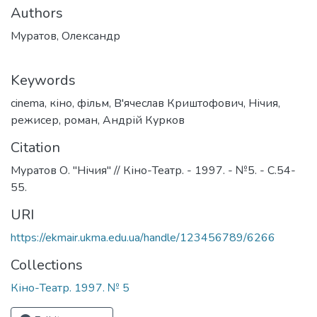
Authors
Муратов, Олександр
Keywords
cinema
,
кіно
,
фільм
,
В'ячеслав Криштофович
,
Нічия
,
режисер
,
роман
,
Андрій Курков
Citation
Муратов О. "Нічия" // Кіно-Театр. - 1997. - №5. - С.54-
55.
URI
https://ekmair.ukma.edu.ua/handle/123456789/6266
Collections
Кіно-Театр. 1997. № 5