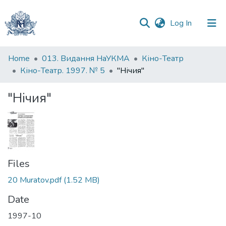
(current)
Log In
Communities
Home
013. Видання НаУКМА
Кіно-Театр
&
Кіно-Театр. 1997. № 5
"Нічия"
Collections
"Нічия"
All of DSpace
Statistics
Files
20 Muratov.pdf
(1.52 MB)
Date
1997-10