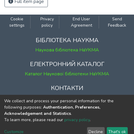
Full item page
Cookie
Privacy
End User
Send
settings
policy
Agreement
Feedback
БІБЛІОТЕКА НАУКМА
Наукова бібліотека НаУКМА
ЕЛЕКТРОННИЙ КАТАЛОГ
Каталог Наукової бібліотеки НаУКМА
КОНТАКТИ
м. Київ, вул. Григорія Сковороди, 2
We collect and process your personal information for the
к. 1, к. 120
following purposes:
Authentication, Preferences,
Acknowledgement and Statistics
.
тел.
(044) 463-69-31
To learn more, please read our
privacy policy
.
ekmair@ukma.edu.ua
Customize
Decline
That's ok