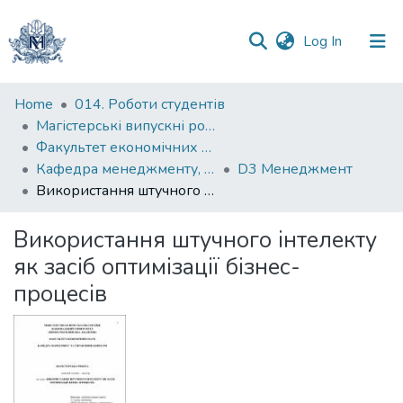
(current)
Log In
Communities
Home
014. Роботи студентів
&
Магістерські випускні роботи
Collections
Факультет економічних наук
Кафедра менеджменту, маркетингу та підприємництва
D3 Менеджмент
All of DSpace
Використання штучного інтелекту як засіб оптимізації бізнес-процесів
Statistics
Використання штучного інтелекту
як засіб оптимізації бізнес-
процесів