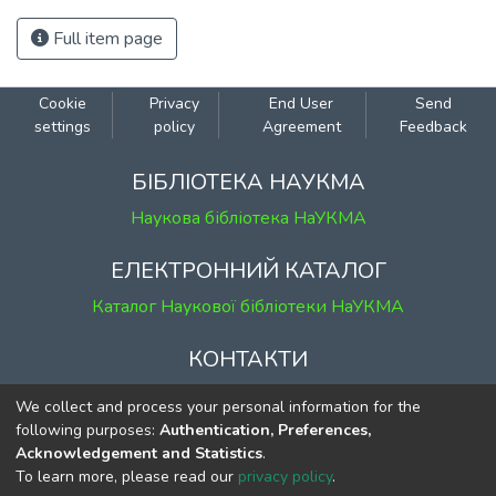
Full item page
Cookie
Privacy
End User
Send
settings
policy
Agreement
Feedback
БІБЛІОТЕКА НАУКМА
Наукова бібліотека НаУКМА
ЕЛЕКТРОННИЙ КАТАЛОГ
Каталог Наукової бібліотеки НаУКМА
КОНТАКТИ
м. Київ, вул. Григорія Сковороди, 2
We collect and process your personal information for the
к. 1, к. 120
following purposes:
Authentication, Preferences,
Acknowledgement and Statistics
.
тел.
(044) 463-69-31
To learn more, please read our
privacy policy
.
ekmair@ukma.edu.ua