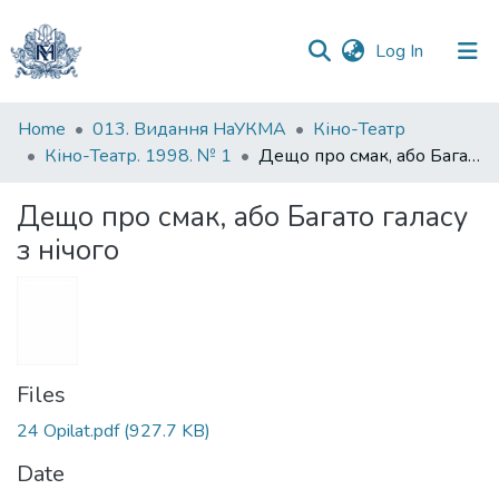
(current)
Log In
Communities
Home
013. Видання НаУКМА
Кіно-Театр
&
Кіно-Театр. 1998. № 1
Дещо про смак, або Багато галасу з нічого
Collections
Дещо про смак, або Багато галасу
All of DSpace
з нічого
Statistics
Files
24 Opilat.pdf
(927.7 KB)
Date