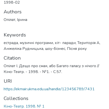
1998-02
Authors
Опілат, Ірина
Keywords
естрада
,
музичні програми
,
хіт- паради
,
Територія А
,
Анжеліка Рудницька
,
шоу-бізнес
,
Пісня року
Citation
Опілат І. Дещо про смак, або Багато галасу з нічого //
Кіно-Театр. - 1998. - №1. - С.57.
URI
https://ekmair.ukma.edu.ua/handle/123456789/7431
Collections
Кіно-Театр. 1998. № 1