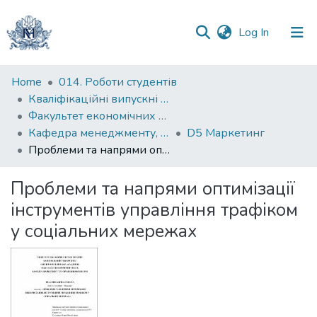
(current)
Log In
Communities
Home
014. Роботи студентів
&
Кваліфікаційні випускні роботи здобувачів вищої освіти бакалаврських програм
Collections
Факультет економічних наук
Кафедра менеджменту, маркетингу та підприємництва
D5 Маркетинг
All of DSpace
Проблеми та напрями оптимізації інструментів управління трафіком у соціальних мережах
Statistics
Проблеми та напрями оптимізації
інструментів управління трафіком
у соціальних мережах