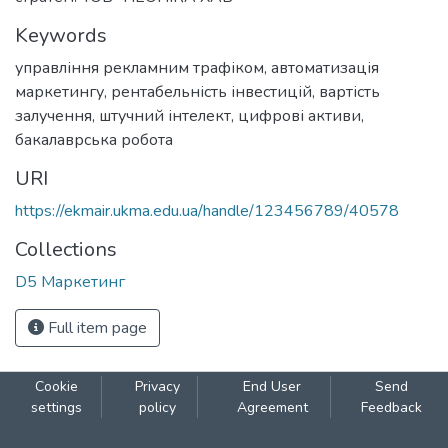
Keywords
управління рекламним трафіком
,
автоматизація
маркетингу
,
рентабельність інвестицій
,
вартість
залучення
,
штучний інтелект
,
цифрові активи
,
бакалаврська робота
URI
https://ekmair.ukma.edu.ua/handle/123456789/40578
Collections
D5 Маркетинг
Full item page
Cookie
Privacy
End User
Send
settings
policy
Agreement
Feedback