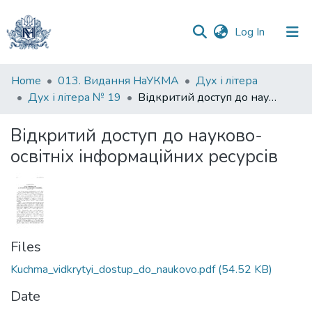
(current)
Log In
Communities
Home
013. Видання НаУКМА
Дух і літера
&
Дух і літера № 19
Відкритий доступ до науково-освітніх інформаційних ресурсів
Collections
Відкритий доступ до науково-
All of DSpace
освітніх інформаційних ресурсів
Statistics
Files
Kuchma_vidkrytyi_dostup_do_naukovo.pdf
(54.52 KB)
Date