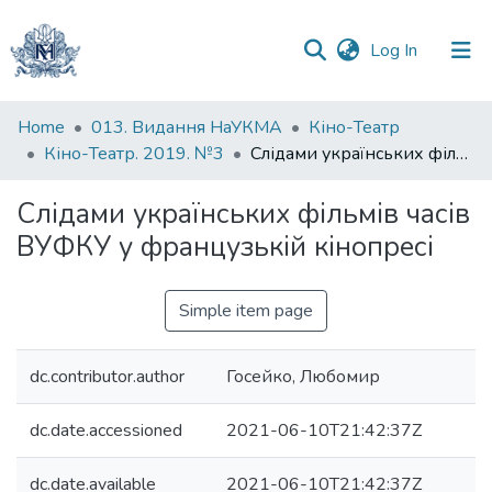
(current)
Log In
Communities
Home
013. Видання НаУКМА
Кіно-Театр
&
Кіно-Театр. 2019. №3
Слідами українських фільмів часів ВУФКУ у французькій кінопресі
Collections
Слідами українських фільмів часів
All of DSpace
ВУФКУ у французькій кінопресі
Statistics
Simple item page
dc.contributor.author
Госейко, Любомир
dc.date.accessioned
2021-06-10T21:42:37Z
dc.date.available
2021-06-10T21:42:37Z