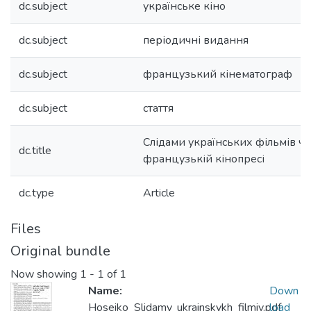
dc.subject
українське кіно
dc.subject
періодичні видання
dc.subject
французький кінематограф
dc.subject
стаття
Слідами українських фільмів ч
dc.title
французькій кінопресі
dc.type
Article
Files
Original bundle
Now showing
1 - 1 of 1
Name:
Down
Hoseiko_Slidamy_ukrainskykh_filmiv.pdf
load