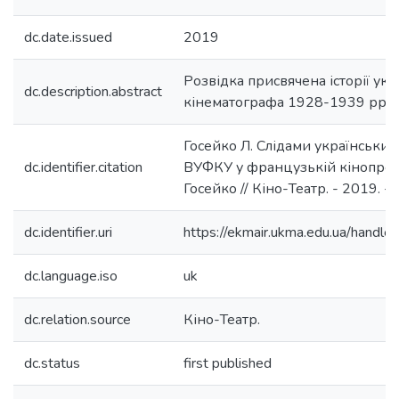
dc.date.issued
2019
Розвідка присвячена історії укр
dc.description.abstract
кінематографа 1928-1939 рр (
Госейко Л. Слідами українських 
dc.identifier.citation
ВУФКУ у французькій кінопрес
Госейко // Кіно-Театр. - 2019. - 
dc.identifier.uri
https://ekmair.ukma.edu.ua/han
dc.language.iso
uk
dc.relation.source
Кіно-Театр.
dc.status
first published