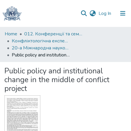
(current)
Log In
Communities
Home
012. Конференції та семінари НаУКМА
&
Конфліктологічна експертиза: теорія та методика
Collections
20-а Міжнародна науково-практична конференція "Конфліктологічна експертиза: теорія та методика"
Public policy and institutional change in the middle of conflict project
All of DSpace
Public policy and institutional
Statistics
change in the middle of conflict
project