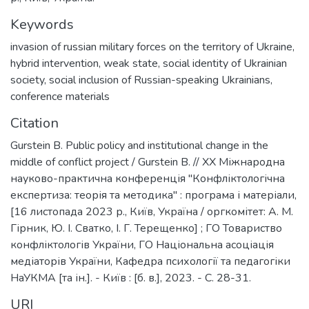
Keywords
invasion of russian military forces on the territory of Ukraine
,
hybrid intervention
,
weak state
,
social identity of Ukrainian
society
,
social inclusion of Russian-speaking Ukrainians
,
conference materials
Citation
Gurstein B. Public policy and institutional change in the
middle of conflict project / Gurstein B. // ХХ Міжнародна
науково-практична конференція "Конфліктологічна
експертиза: теорія та методика" : програма і матеріали,
[16 листопада 2023 р., Київ, Україна / оргкомітет: А. М.
Гірник, Ю. І. Сватко, І. Г. Терещенко] ; ГО Товариство
конфліктологів України, ГО Національна асоціація
медіаторів України, Кафедра психології та педагогіки
НаУКМА [та ін.]. - Київ : [б. в.], 2023. - C. 28-31.
URI