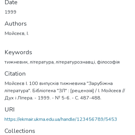
Date
1999
Authors
Мойсеєв, І.
Keywords
тижневик
,
література
,
літературознавці
,
філософія
Citation
Мойсеєв І. 100 випусків тижневика "Зарубіжна
література". Бібліотека "ЗЛ" : [рецензія] / І. Мойсеєв //
Дух і Літера. - 1999. - № 5-6. - С. 487-488.
URI
https://ekmair.ukma.edu.ua/handle/123456789/5453
Collections