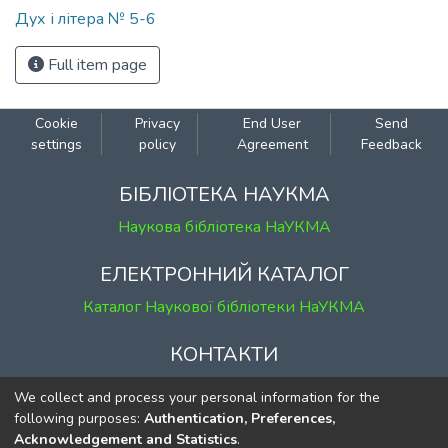
Дух і літера № 5-6
Full item page
Cookie
Privacy
End User
Send
settings
policy
Agreement
Feedback
БІБЛІОТЕКА НАУКМА
Наукова бібліотека НаУКМА
ЕЛЕКТРОННИЙ КАТАЛОГ
Каталог Наукової бібліотеки НаУКМА
КОНТАКТИ
м. Київ, вул. Григорія Сковороди, 2
We collect and process your personal information for the
к. 1, к. 120
following purposes:
Authentication, Preferences,
Acknowledgement and Statistics
.
тел.
(044) 463-69-31