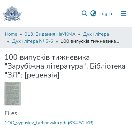
(current)
Log In
Communities
Home
013. Видання НаУКМА
Дух і літера
&
Дух і літера № 5-6
100 випусків тижневика "Зарубіжна література". Бібліотека "ЗЛ": [рецензія]
Collections
100 випусків тижневика
All of DSpace
"Зарубіжна література". Бібліотека
"ЗЛ": [рецензія]
Statistics
Files
1OO_vypuskiv_tyzhnevyka.pdf
(634.52 KB)