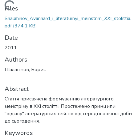
Loading...
Files
Shalahinov_Avanhard_i_literaturnyi_meinstrim_XXI_stolittia.
pdf
(374.1 KB)
Date
2011
Authors
Шалагінов, Борис
Abstract
Стаття присвячена формуванню літературного
мейстріму в XXI столітті. Простежено принципи
"відсіву" літературних текстів від середньовічної доби
до сьогодення.
Keywords