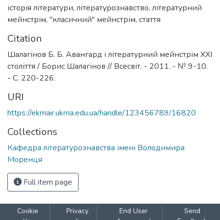
історія літератури
,
літературознавство
,
літературний
мейнстрім
,
"класичний" мейнстрім
,
стаття
Citation
Шалагінов Б. Б. Авангард і літературний мейнстрім XXI
століття / Борис Шалагінов // Всесвіт. - 2011. - № 9-10.
- С. 220-226.
URI
https://ekmair.ukma.edu.ua/handle/123456789/16820
Collections
Кафедра літературознавства імені Володимира
Моренця
Full item page
Cookie
Privacy
End User
Send