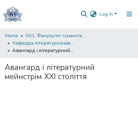
Log In
Communities
Home
001. Факультет гуманітарних наук
&
Кафедра літературознавства імені Володимира Моренця
Collections
Авангард і літературний мейнстрім XXI століття
All of DSpace
Авангард і літературний
мейнстрім XXI століття
Statistics