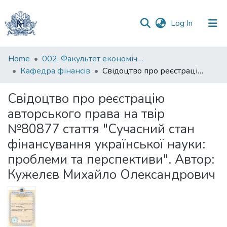
(current)
Log In
Communities
Home
002. Факультет економічних наук
&
Кафедра фінансів
Свідоцтво про реєстрацію авторського права на твір №80877 стаття "Сучасний стан фінансування української науки: проблеми та перспективи". Автор: Кужелєв Михайло Олександрович
Collections
Свідоцтво про реєстрацію
All of DSpace
авторського права на твір
№80877 стаття "Сучасний стан
Statistics
фінансування української науки:
проблеми та перспективи". Автор:
Кужелєв Михайло Олександрович