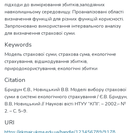
підходи до вимірювання збитків,заподіяних
навколишньому середовищу. Проаналізовані області
визначення функцій для різних функцій корисності.
Запрпоновано використання інтервального аналізу
для визначення страхової суми.
Keywords
Модель страхової суми, страхова сума, екологічне
страхування, відшкодування збитків,
природокористування, екологічні збитки
Citation
Бридун Є.В., Новицький В.В. Моделі вибору страхової
суми в системі екологічного страхування / Є.В. Бридун,
В.В, Новицький // Наукові вісті НТУУ “КПІ”. – 2002.– №
2. – С. 5–9.
URI
https://ekmair.ukma.edu.ua/handle/123456789/9178