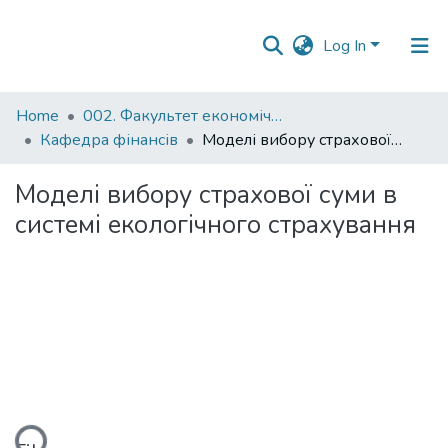
Log In
Communities
Home
002. Факультет економічних наук
&
Кафедра фінансів
Моделі вибору страхової суми в системі екологічного страхування
Collections
Моделі вибору страхової суми в
All of DSpace
системі екологічного страхування
Statistics
ding...