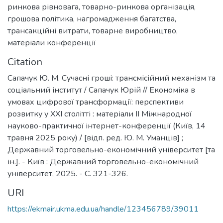
ринкова рівновага
,
товарно-ринкова організація
,
грошова політика
,
нагромадження багатства
,
трансакційні витрати
,
товарне виробництво
,
матеріали конференції
Citation
Сапачук Ю. М. Сучасні гроші: трансмісійний механізм та
соціальний інститут / Сапачук Юрій // Економіка в
умовах цифрової трансформації: перспективи
розвитку у XXI столітті : матеріали ІІ Міжнародної
науково-практичної інтернет-конференції (Київ, 14
травня 2025 року) / [відп. ред. Ю. М. Уманців] ;
Державний торговельно-економічний університет [та
ін.]. - Київ : Державний торговельно-економічний
університет, 2025. - С. 321-326.
URI
https://ekmair.ukma.edu.ua/handle/123456789/39011