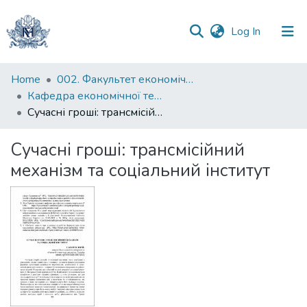
(current)
Log In
Communities
Home
002. Факультет економічних наук
&
Кафедра економічної теорії
Collections
Сучасні гроші: трансмісійний механізм та соціальний інститут
All of DSpace
Сучасні гроші: трансмісійний
механізм та соціальний інститут
Statistics