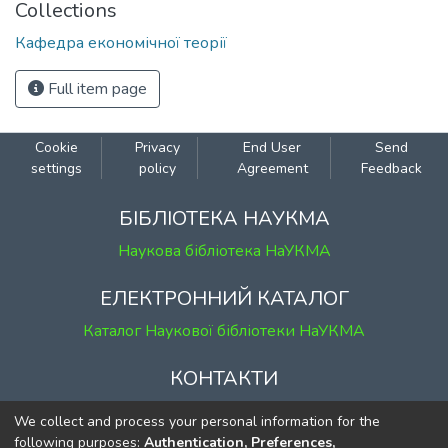
Collections
Кафедра економічної теорії
Full item page
Cookie
Privacy
End User
Send
settings
policy
Agreement
Feedback
БІБЛІОТЕКА НАУКМА
Наукова бібліотека НаУКМА
ЕЛЕКТРОННИЙ КАТАЛОГ
Каталог Наукової бібліотеки НаУКМА
КОНТАКТИ
м. Київ, вул. Григорія Сковороди, 2
We collect and process your personal information for the
к. 1, к. 120
following purposes:
Authentication, Preferences,