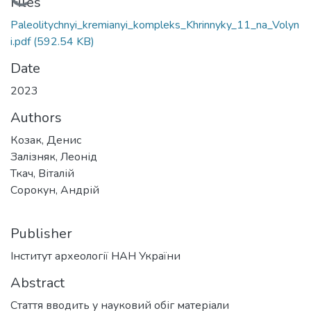
Loading...
Files
Paleolitychnyi_kremianyi_kompleks_Khrinnyky_11_na_Volyn
i.pdf
(592.54 KB)
Date
2023
Authors
Козак, Денис
Залізняк, Леонід
Ткач, Віталій
Сорокун, Андрій
Publisher
Інститут археології НАН України
Abstract
Стаття вводить у науковий обіг матеріали