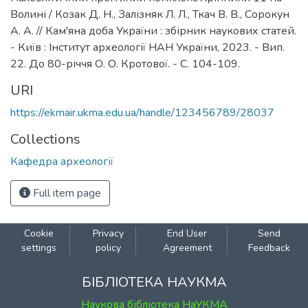
Волині / Козак Д. Н., Залізняк Л. Л., Ткач В. В., Сорокун
А. А. // Кам'яна доба України : збірник наукових статей.
- Київ : Інститут археології НАН України, 2023. - Вип.
22. До 80-річчя О. О. Кротової. - С. 104-109.
URI
https://ekmair.ukma.edu.ua/handle/123456789/28037
Collections
Кафедра археології
Full item page
Cookie
Privacy
End User
Send
settings
policy
Agreement
Feedback
БІБЛІОТЕКА НАУКМА
Наукова бібліотека НаУКМА