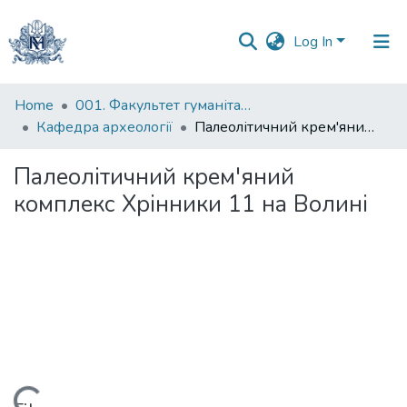
Log In
Communities
Home
001. Факультет гуманітарних наук
&
Кафедра археології
Палеолітичний крем'яний комплекс Хрінники 11 на Волині
Collections
Палеолітичний крем'яний
All of DSpace
комплекс Хрінники 11 на Волині
Statistics