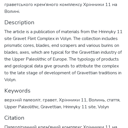
граветського крем’яного комплексу Хрінники 11 на
Волині.
Description
The article is a publication of materials from the Hrinnyky 11
site Gravet Flint Complex in Volyn. The collection includes
prismatic cores, blades, end scrapers and various burins on
blades, axes, which are typical for the Gravettian industry of
the Upper Paleolithic of Europe. The typology of products
and geological data give grounds to attribute the complex
to the late stage of development of Gravettian traditions in
Volyn.
Keywords
верхній палеоліт
,
гравет
,
Хрінники 11
,
Волинь
,
стаття
,
Upper Paleolithic
,
Gravettian
,
Hrinnyky 11 site
,
Volуn
Citation
Палеолітичний крем'яний комплекс Хрінники 11 на