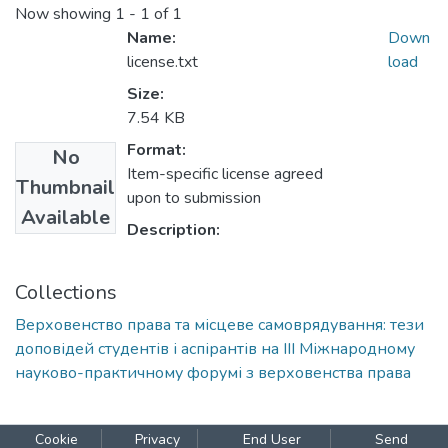
Now showing
1 - 1 of 1
Name:
Down
license.txt
load
Size:
7.54 KB
Format:
No
Item-specific license agreed
Thumbnail
upon to submission
Available
Description:
Collections
Верховенство права та місцеве самоврядування: тези
доповідей студентів і аспірантів на ІІІ Міжнародному
науково-практичному форумі з верховенства права
Cookie
Privacy
End User
Send