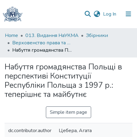
(current)
Log In
Communities
Home
013. Видання НаУКМА
Збірники
&
Верховенство права та місцеве самоврядування: тези доповідей студентів і аспірантів на ІІІ Міжнародному науково-практичному форумі з верховенства права
Collections
Набуття громадянства Польщі в перспективі Конституції Республіки Польща з 1997 р.: теперішнє та майбутнє
All of DSpace
Набуття громадянства Польщі в
перспективі Конституції
Statistics
Республіки Польща з 1997 р.:
теперішнє та майбутнє
Simple item page
dc.contributor.author
Цебера, Агата