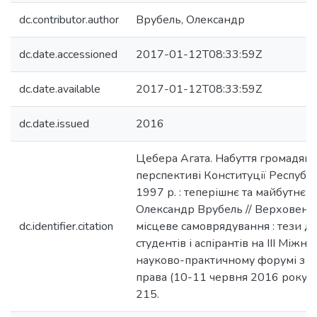
dc.contributor.author
Врубель, Олександр
dc.date.accessioned
2017-01-12T08:33:59Z
dc.date.available
2017-01-12T08:33:59Z
dc.date.issued
2016
Цебера Агата. Набуття громадянс
перспективі Конституції Республ
1997 р. : теперішнє та майбутнє /
Олександр Врубель // Верховенст
dc.identifier.citation
місцеве самоврядування : тези д
студентів і аспірантів на ІІІ Між
науково-практичному форумі з в
права (10-11 червня 2016 року). -
215.