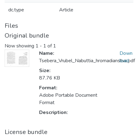
dc.type
Article
Files
Original bundle
Now showing
1 - 1 of 1
Name:
Down
Tsebera_Vrubel_Nabuttia_hromadianstva.pdf
load
Size:
87.76 KB
Format:
Adobe Portable Document
Format
Description:
License bundle