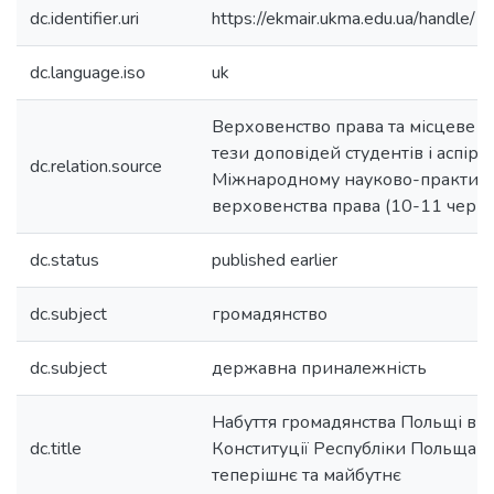
dc.identifier.uri
https://ekmair.ukma.edu.ua/handl
dc.language.iso
uk
Верховенство права та місцеве с
тези доповідей студентів і аспірант
dc.relation.source
Міжнародному науково-практичн
верховенства права (10-11 черв
dc.status
published earlier
dc.subject
громадянство
dc.subject
державна приналежність
Набуття громадянства Польщі в п
dc.title
Конституції Республіки Польща з 
теперішнє та майбутнє