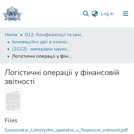
(current)
Log In
Communities
Home
012. Конференції та семінари НаУКМА
&
Інноваційні ідеї в економічній науці: пошуки вирішення сучасних проблем: матеріали науково-практичної конференції
Collections
(2022) : матеріали науково-практичної конференції, грудень 2022 року
Логістичні операції у фінансовій звітності
All of DSpace
Логістичні операції у фінансовій
Statistics
звітності
Files
Sosnovskyi_Lohistychni_operatsii_u_finansovii_zvitnosti.pdf