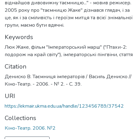
віднайшов дивовижну таємницю..." - мовив режисер.
2005 року про "таємницю Жаке" дізнався глядач, і за
це, як і за сміливість і героїзм митця та всієї знімальної
групи, маємо бути вдячні.
Keywords
Люк Жаке
,
фільм "Імператорський марш" ("Птахи-2:
подорож на край світу")
,
імператорські пінгвіни
,
стаття
Citation
Дениско В. Таємниця імператорів / Василь Дениско //
Кіно-Театр. - 2006. - № 2. - С. 39.
URI
https://ekmair.ukma.edu.ua/handle/123456789/37542
Collections
Кіно-Театр. 2006. №2