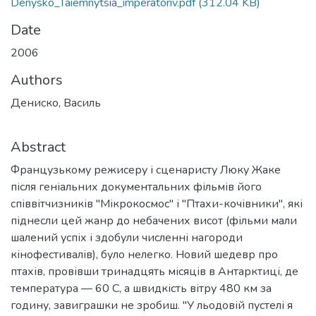
Denysko_Taiemnytsia_imperatoriv.pdf
(312.04 KB)
Date
2006
Authors
Дениско, Василь
Abstract
Французькому режисеру і сценаристу Люку Жаке
після геніальних документальних фільмів його
співвітчизників "Мікрокосмос" і "Птахи-кочівники", які
піднесли цей жанр до небачених висот (фільми мали
шалений успіх і здобули численні нагороди
кінофестивалів), було нелегко. Новий шедевр про
птахів, провівши тринадцять місяців в Антарктиці, де
температура — 60 С, а швидкість вітру 480 км за
годину, завиграшки не зробиш. "У льодовій пустелі я