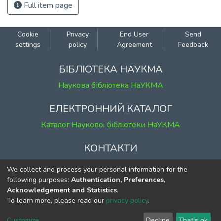
Full item page
Cookie
Privacy
End User
Send
settings
policy
Agreement
Feedback
БІБЛІОТЕКА НАУКМА
Наукова бібліотека НаУКМА
ЕЛЕКТРОННИЙ КАТАЛОГ
Каталог Наукової бібліотеки НаУКМА
КОНТАКТИ
м. Київ, вул. Григорія Сковороди, 2
We collect and process your personal information for the
к. 1, к. 120
following purposes:
Authentication, Preferences,
Acknowledgement and Statistics
.
тел.
(044) 463-69-31
To learn more, please read our
privacy policy
.
ekmair@ukma.edu.ua
Customize
Decline
That's ok