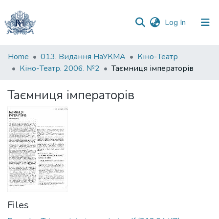
(current)
Log In
Communities
Home
013. Видання НаУКМА
Кіно-Театр
&
Кіно-Театр. 2006. №2
Таємниця імператорів
Collections
Таємниця імператорів
All of DSpace
Statistics
Files