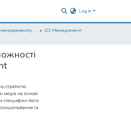
Log In
Кафедра менеджменту, маркетингу та підприємництва
D3 Менеджмент
можності
nt
у стратегію
 медіа на основі
ням специфіки його
позиціонування та