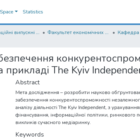
DSpace
Statistics
Кваліфікаційні випускні роботи здобувачів вищої освіти бакалаврських програм
Факультет економічних наук
забезпечення конкурентоспро
 прикладі The Kyiv Independe
Abstract
Мета дослідження – розробити науково обґрунтован
забезпечення конкурентоспроможності незалежного
аналізу діяльності The Kyiv Independent, з урахуван
фінансування, інформаційної політики, ринкового 
викликів сучасного медіаринку.
Keywords