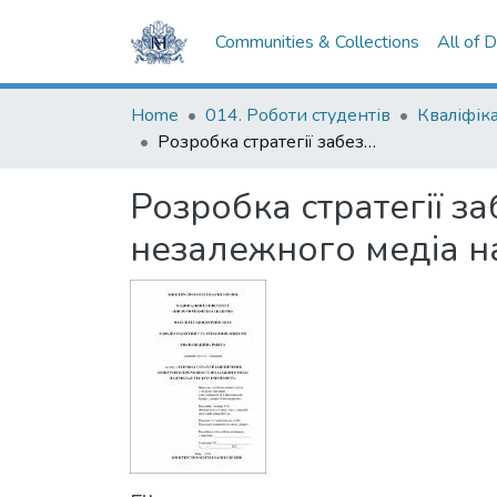
Communities & Collections
All of 
Home
014. Роботи студентів
Розробка стратегії забезпечення конкурентоспроможності незалежного медіа на прикладі The Kyiv Independent
Розробка стратегії 
незалежного медіа на