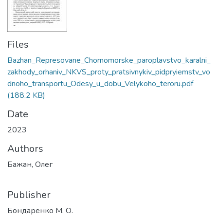
Files
Bazhan_Represovane_Chornomorske_paroplavstvo_karalni_
zakhody_orhaniv_NKVS_proty_pratsivnykiv_pidpryiemstv_vo
dnoho_transportu_Odesy_u_dobu_Velykoho_teroru.pdf
(188.2 KB)
Date
2023
Authors
Бажан, Олег
Publisher
Бондаренко М. О.