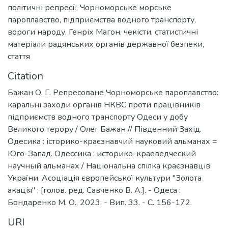
політичні репресії
,
Чорноморське морське
пароплавство
,
підприємства водного транспорту
,
вороги народу
,
Генріх Магон
,
чекісти
,
статистичні
матеріали радянських органів державної безпеки
,
стаття
Citation
Бажан О. Г. Репресоване Чорноморське пароплавство:
каральні заходи органів НКВС проти працівників
підприємств водного транспорту Одеси у добу
Великого терору / Олег Бажан // Південний Захід.
Одесика : історико-краєзнавчий науковий альманах =
Юго-Запад. Одессика : историко-краеведческий
научный альманах / Національна спілка краєзнавців
України, Асоціація європейської культури "Золота
акація" ; [голов. ред. Савченко В. А.]. - Одеса :
Бондаренко М. О., 2023. - Вип. 33. - С. 156-172.
URI