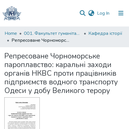
(current)
Log In
Communities
Home
001. Факультет гуманітарних наук
Кафедра історії
&
Репресоване Чорноморське пароплавство: каральні заходи органів НКВС проти працівників підприємств водного транспорту Одеси у добу Великого терору
Collections
Репресоване Чорноморське
All of DSpace
пароплавство: каральні заходи
органів НКВС проти працівників
Statistics
підприємств водного транспорту
Одеси у добу Великого терору