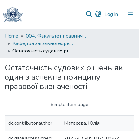
(current)
Log In
Communities
Home
004. Факультет правничих наук
&
Кафедра загальнотеоретичного правознавства та публічного права
Collections
Остаточність судових рішень як один з аспектів принципу правової визначеності
All of DSpace
Остаточність судових рішень як
один з аспектів принципу
Statistics
правової визначеності
Simple item page
dc.contributor.author
Матвєєва, Юлія
dc.date.accessioned
2025-05-09T07:30:56Z