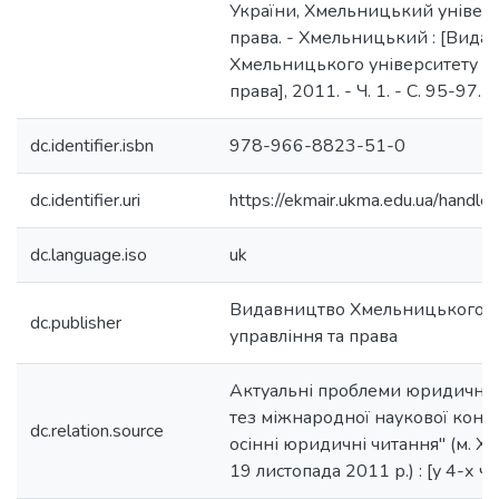
України, Хмельницький універс
права. - Хмельницький : [Вида
Хмельницького університету уп
права], 2011. - Ч. 1. - С. 95-97.
dc.identifier.isbn
978-966-8823-51-0
dc.identifier.uri
https://ekmair.ukma.edu.ua/han
dc.language.iso
uk
Видавництво Хмельницького у
dc.publisher
управління та права
Актуальні проблеми юридичної 
тез міжнародної наукової конф
dc.relation.source
осінні юридичні читання" (м. Х
19 листопада 2011 р.) : [у 4-х ч.]