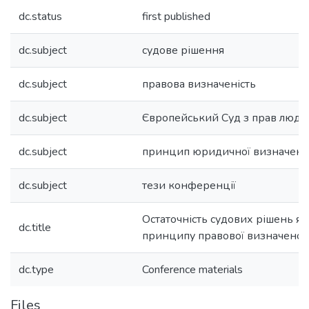
dc.status
first published
dc.subject
судове рішення
dc.subject
правова визначеність
dc.subject
Європейський Суд з прав люд
dc.subject
принцип юридичної визначено
dc.subject
тези конференції
Остаточність судових рішень як
dc.title
принципу правової визначенос
dc.type
Conference materials
Files