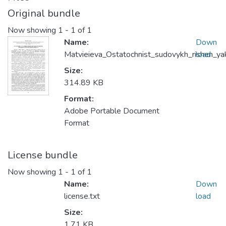
Original bundle
Now showing
1 - 1 of 1
Name:
Down
Matvieieva_Ostatochnist_sudovykh_rishen_ya
load
Size:
314.89 KB
Format:
Adobe Portable Document
Format
License bundle
Now showing
1 - 1 of 1
Name:
Down
license.txt
load
Size:
1.71 KB