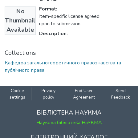
Format:
No
Item-specific license agreed
Thumbnail
upon to submission
Available
Description:
Collections
Кафедра загальнотеоретичного правознавства та
публічного права
Cookie
Privacy
End User
Send
settings
policy
Agreement
Feedback
БІБЛІОТЕКА НАУКМА
Наукова бібліотека НаУКМА
ЕЛЕКТРОННИЙ КАТАЛОГ