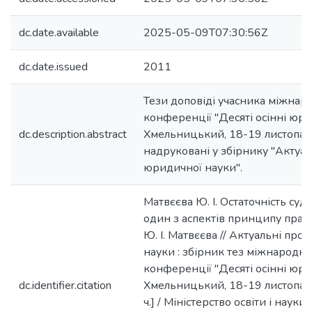
dc.date.available
2025-05-09T07:30:56Z
dc.date.issued
2011
Тези доповіді учасника міжнар
конференції "Десяті осінні юри
dc.description.abstract
Хмельницький, 18-19 листопада
надруковані у збірнику "Актуа
юридичної науки".
Матвєєва Ю. І. Остаточність суд
один з аспектів принципу право
Ю. І. Матвєєва // Актуальні пр
науки : збірник тез міжнародно
конференції "Десяті осінні юри
dc.identifier.citation
Хмельницький, 18-19 листопада 
ч.] / Міністерство освіти і науки