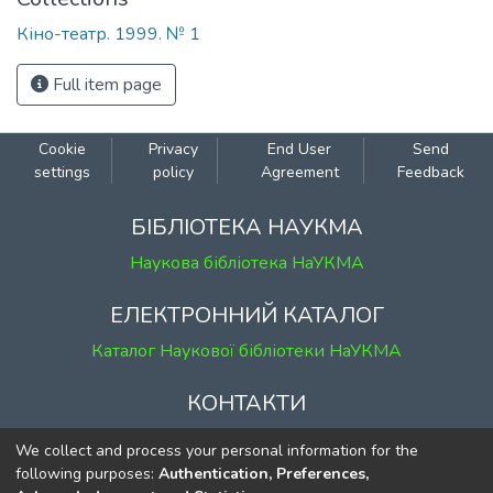
Кіно-театр. 1999. № 1
Full item page
Cookie
Privacy
End User
Send
settings
policy
Agreement
Feedback
БІБЛІОТЕКА НАУКМА
Наукова бібліотека НаУКМА
ЕЛЕКТРОННИЙ КАТАЛОГ
Каталог Наукової бібліотеки НаУКМА
КОНТАКТИ
м. Київ, вул. Григорія Сковороди, 2
We collect and process your personal information for the
к. 1, к. 120
following purposes:
Authentication, Preferences,