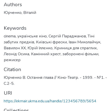
Authors
Юрченко, Віталій
Keywords
cinema
,
українське кіно
,
Сергій Параджанов
,
Тіні
забутих предків
,
Київські фрески
,
Іван Миколайчук
,
Вавилон ХХ
,
Юрій Іллєнко
,
Криниця для спраглих
,
Леонід Осика
,
Камінний хрест
,
заборонені фільми
,
режисер
Citation
Юрченко В. Остання глава // Кіно-Театр. - 1999. - №1. -
С.2-5.
URI
https://ekmair.ukma.edu.ua/handle/123456789/5654
Collections