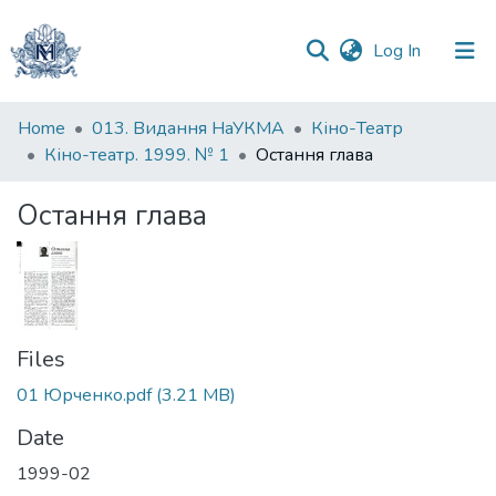
(current)
Log In
Communities
Home
013. Видання НаУКМА
Кіно-Театр
&
Кіно-театр. 1999. № 1
Остання глава
Collections
Остання глава
All of DSpace
Statistics
Files
01 Юрченко.pdf
(3.21 MB)
Date
1999-02