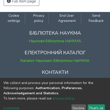
Full item page
Cookie
Privacy
End User
Send
settings
policy
Agreement
Feedback
БІБЛІОТЕКА НАУКМА
Наукова бібліотека НаУКМА
ЕЛЕКТРОННИЙ КАТАЛОГ
Каталог Наукової бібліотеки НаУКМА
КОНТАКТИ
м. Київ, вул. Григорія Сковороди, 2
We collect and process your personal information for the
к. 1, к. 120
following purposes:
Authentication, Preferences,
Acknowledgement and Statistics
.
тел.
(044) 463-69-31
To learn more, please read our
privacy policy
.
ekmair@ukma.edu.ua
Customize
Decline
That's ok