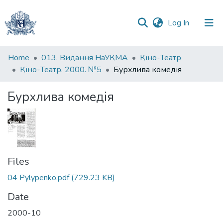
(current)
Log In
Communities
Home
013. Видання НаУКМА
Кіно-Театр
&
Кіно-Театр. 2000. №5
Бурхлива комедія
Collections
Бурхлива комедія
All of DSpace
Statistics
Files
04 Pylypenko.pdf
(729.23 KB)
Date
2000-10