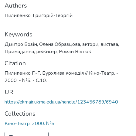
Authors
Пилипенко, Григорій-Георгій
Keywords
Дмитро Бозін
,
Олена Образцова
,
актори
,
вистава
,
Примаданна
,
режисер
,
Роман Віктюк
Citation
Пилипенко Г.-Г. Бурхлива комедія // Кіно-Театр. -
2000. - №5. - С.10.
URI
https://ekmair.ukma.edu.ua/handle/123456789/6940
Collections
Кіно-Театр. 2000. №5