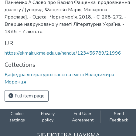
Панченко // Слово про Василя Фащенка: продовження
діалогу / [упоряд. Фащенко Марія, Машарова
Ярослава]. - Одеса : Чорномор'я, 2018. - С. 268-272. -
Вперше надруковано у газеті Літературна Україна. -
1985. - 7 лютого.
URI
https://ekmair.ukma.edu.ua/handle/123456789/21996
Collections
Кафедра літературознавства імені Володимира
Моренця
Full item page
Cookie
Privacy
End User
Send
settings
policy
Agreement
Feedback
БІБЛІОТЕКА НАУКМА