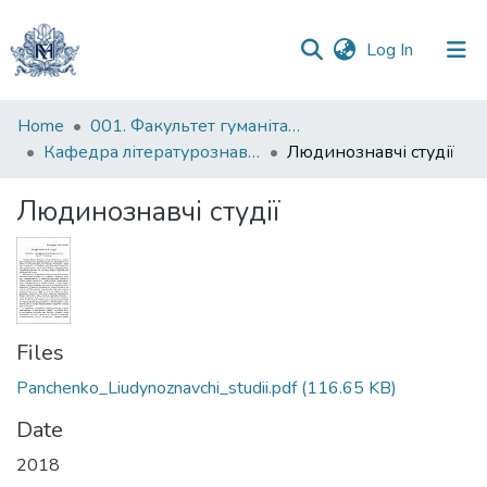
(current)
Log In
Communities
Home
001. Факультет гуманітарних наук
&
Кафедра літературознавства імені Володимира Моренця
Людинознавчі студії
Collections
Людинознавчі студії
All of DSpace
Statistics
Files
Panchenko_Liudynoznavchi_studii.pdf
(116.65 KB)
Date
2018