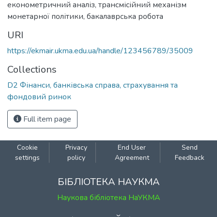
економетричний аналіз
,
трансмісійний механізм
монетарної політики
,
бакалаврська робота
URI
https://ekmair.ukma.edu.ua/handle/123456789/35009
Collections
D2 Фінанси, банківська справа, страхування та
фондовий ринок
Full item page
Cookie
Privacy
End User
Send
settings
policy
Agreement
Feedback
БІБЛІОТЕКА НАУКМА
Наукова бібліотека НаУКМА