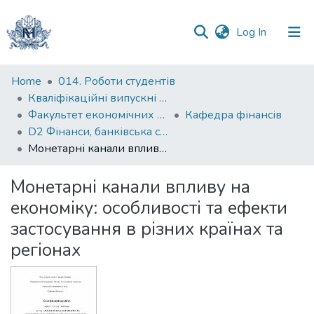
(current)
Log In
Communities
Home
014. Роботи студентів
&
Кваліфікаційні випускні роботи здобувачів вищої освіти бакалаврських програм
Collections
Факультет економічних наук
Кафедра фінансів
D2 Фінанси, банківська справа, страхування та фондовий ринок
All of DSpace
Монетарні канали впливу на економіку: особливості та ефекти застосування в різних країнах та регіонах
Statistics
Монетарні канали впливу на
економіку: особливості та ефекти
застосування в різних країнах та
регіонах