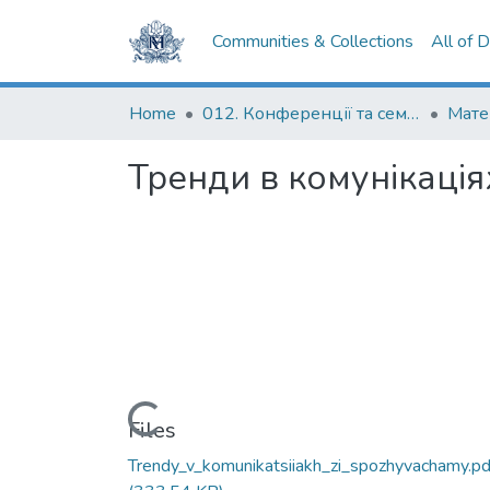
Communities & Collections
All of 
Home
012. Конференції та семінари НаУКМА
Тренди в комунікація
Loading...
Files
Trendy_v_komunikatsiiakh_zi_spozhyvachamy.pd