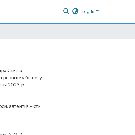
Log In
практичної
 розвитку бізнесу
тня 2023 р.
рси
,
автентичність
,