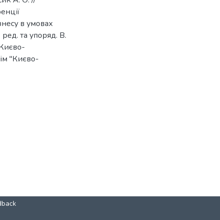
к А. О. //
енції
несу в умовах
ред. та упоряд. В.
"Києво-
дім "Києво-
dback