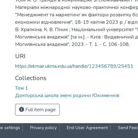
Усик А. О. Тренди в комунікаціях зі споживачами / Уси
Матеріали міжнародної науково-практичної конфер
"Менеджмент та маркетинг як фактори розвитку біз
економіки відновлення", 18-19 квітня 2023 р. / відп. 
В. Храпкіна, К. В. Пічик ; Національний університет 
Могилянська академія" [та ін.]. - Київ : Видавничий 
Могилянська академія", 2023. - Т. 1. - C. 106-108.
URI
https://ekmair.ukma.edu.ua/handle/123456789/25451
Collections
Том 1
Докторська школа імені родини Юхименків
Full item page
e settings
Privacy policy
End User Agreement
Send Fee