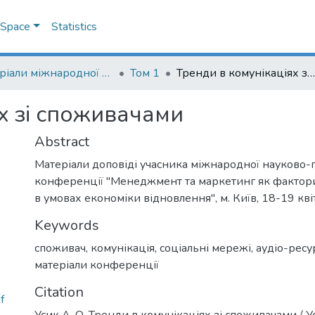
DSpace
Statistics
Матеріали міжнародної науково-практичної конференції "Менеджмент та маркетинг як фактори розвитку бізнесу в умовах економіки відновлення", 18-19 квітня 2023 р.
Том 1
Тренди в комунікаціях зі споживачами
х зі споживачами
Abstract
Матеріали доповіді учасника міжнародної науково-
конференції "Менеджмент та маркетинг як фактори
в умовах економіки відновлення", м. Київ, 18-19 кві
Keywords
споживач
,
комунікація
,
соціальні мережі
,
аудіо-ресу
матеріали конференції
Citation
f