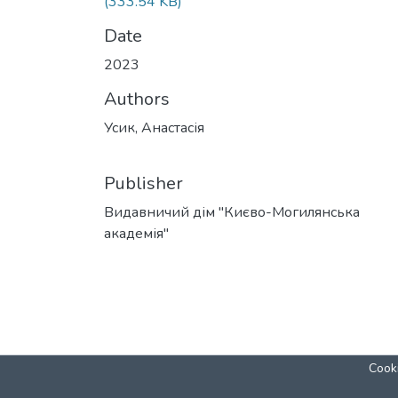
(333.54 KB)
Date
2023
Authors
Усик, Анастасія
Publisher
Видавничий дім "Києво-Могилянська
академія"
Cooki