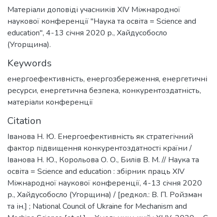
Матеріали доповіді учасників XIV Міжнародної
наукової конференції "Наука та освіта = Science and
education", 4-13 січня 2020 р., Хайдусобосло
(Угорщина).
Keywords
енергоефективність
,
енергозбереження
,
енергетичні
ресурси
,
енергетична безпека
,
конкурентоздатність
,
матеріали конференції
Citation
Іванова Н. Ю. Енергоефективність як стратегічний
фактор підвищення конкурентоздатності країни /
Іванова Н. Ю., Корольова О. О., Билів В. М. // Наука та
освіта = Science and education : збірник праць XIV
Міжнародної наукової конференції, 4-13 січня 2020
р., Хайдусобосло (Угорщина) / [редкол.: В. П. Ройзман
та ін.] ; National Council of Ukraine for Mechanism and