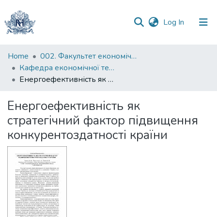
(current)
Log In
Communities
Home
002. Факультет економічних наук
&
Кафедра економічної теорії
Collections
Енергоефективність як стратегічний фактор підвищення конкурентоздатності країни
All of DSpace
Енергоефективність як
стратегічний фактор підвищення
Statistics
конкурентоздатності країни