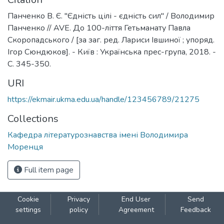
Панченко В. Є. "Єдність цілі - єдність сил" / Володимир
Панченко // AVE. До 100-ліття Гетьманату Павла
Скоропадського / [за заг. ред. Лариси Івшиної ; упоряд.
Ігор Сюндюков]. - Київ : Українська прес-група, 2018. -
С. 345-350.
URI
https://ekmair.ukma.edu.ua/handle/123456789/21275
Collections
Кафедра літературознавства імені Володимира
Моренця
Full item page
Cookie
Privacy
End User
Send
settings
policy
Agreement
Feedback