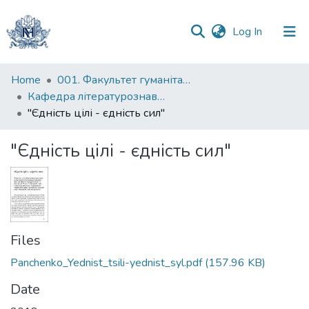
(current)
Log In
Communities
Home
001. Факультет гуманітарних наук
&
Кафедра літературознавства імені Володимира Моренця
Collections
"Єдність цілі - єдність сил"
All of DSpace
"Єдність цілі - єдність сил"
Statistics
Files
Panchenko_Yednist_tsili-yednist_syl.pdf
(157.96 KB)
Date