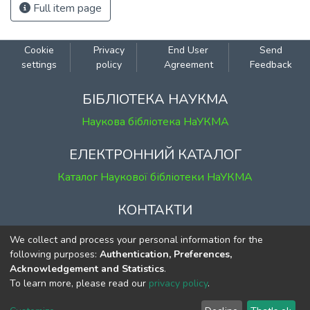
Full item page
Cookie
Privacy
End User
Send
settings
policy
Agreement
Feedback
БІБЛІОТЕКА НАУКМА
Наукова бібліотека НаУКМА
ЕЛЕКТРОННИЙ КАТАЛОГ
Каталог Наукової бібліотеки НаУКМА
КОНТАКТИ
м. Київ, вул. Григорія Сковороди, 2
We collect and process your personal information for the
к. 1, к. 120
following purposes:
Authentication, Preferences,
Acknowledgement and Statistics
.
тел.
(044) 463-69-31
To learn more, please read our
privacy policy
.
ekmair@ukma.edu.ua