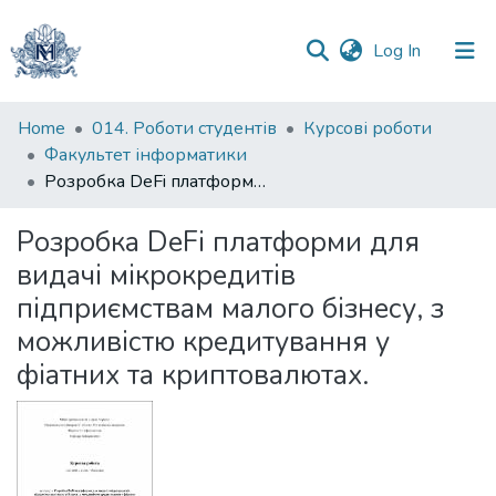
(current)
Log In
Communities
Home
014. Роботи студентів
Курсові роботи
&
Факультет інформатики
Collections
Розробка DeFi платформи для видачі мікрокредитів підприємствам малого бізнесу, з можливістю кредитування у фіатних та криптовалютах.
All of DSpace
Розробка DeFi платформи для
видачі мікрокредитів
Statistics
підприємствам малого бізнесу, з
можливістю кредитування у
фіатних та криптовалютах.