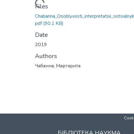
Loading...
Files
Chabanna_Osoblyvosti_interpretatsii_sotsialnyk
pdf
(90.1 KB)
Date
2019
Authors
Чабанна, Маргарита
Cooki
БІБЛІОТЕКА НАУКМА