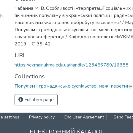
Чабанна М. В. Особливості інтерпретації соціальни
як чинник популізму в українській політиці: радянсь
h.
наслідок низького рівня добробуту населення? / Мар
Популізм і громадянське суспільство: межі перетину 
наукової конференції / Кафедра політології НаУКМА [т
2019. - С. 39-42.
URI
https://ekmair.ukma.edu.ua/handle/123456789/16358
Collections
Популізм і громадянське суспільство: межі перетину
Full item page
e settings
Privacy policy
End User Agreement
Send Fee
ЕЛЕКТРОННИЙ КАТАЛОГ