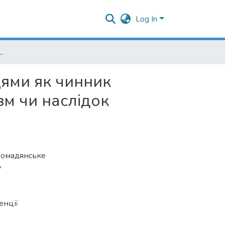
Log In
ник популізму в українській політиці: радянський атавізм чи наслідок низького рівня добробуту населення?
цями як чинник
зм чи наслідок
громадянське
у
енції