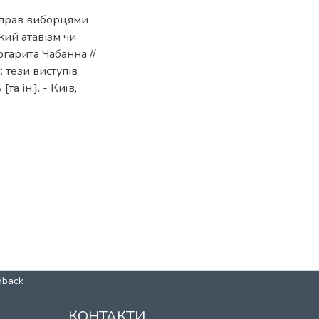
х прав виборцями
кий атавізм чи
гарита Чабанна //
: тези виступів
а ін.]. - Київ,
dback
КОНТАКТИ