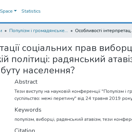
DSpace
Statistics
и
Популізм і громадянське суспільство: межі перетину
Особливості інтерпретації соціальних прав виборцями як чин
тації соціальних прав вибор
ій політиці: радянський атаві
обуту населення?
Abstract
Тези виступу на науковій конференції "Популізм і 
суспільство: межі перетину" від 24 травня 2019 рок
Keywords
популізм
,
виборці
,
радянський атавізм
,
тези конфер
Citation