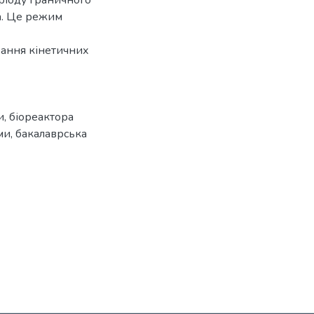
ріоду граничного
а. Це режим
ання кінетичних
и
,
біореактора
ми
,
бакалаврська