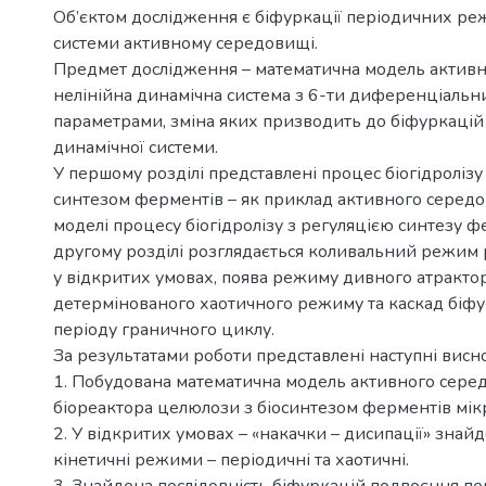
Об’єктом дослідження є біфуркації періодичних ре
системи активному середовищі.
Предмет дослідження – математична модель актив
нелінійна динамічна система з 6-ти диференціальн
параметрами, зміна яких призводить до біфуркацій
динамічної системи.
У першому розділі представлені процес біогідроліз
синтезом ферментів – як приклад активного середо
моделі процесу біогідролізу з регуляцією синтезу ф
другому розділі розглядається коливальний режим р
у відкритих умовах, поява режиму дивного атрактор
детермінованого хаотичного режиму та каскад біф
періоду граничного циклу.
За результатами роботи представлені наступні висн
1. Побудована математична модель активного сере
біореактора целюлози з біосинтезом ферментів мік
2. У відкритих умовах – «накачки – дисипації» знайд
кінетичні режими – періодичні та хаотичні.