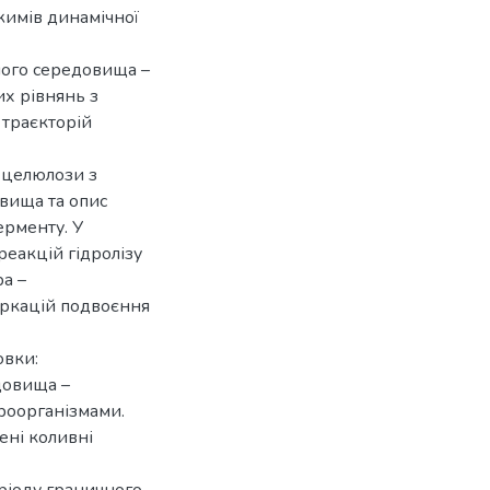
жимів динамічної
ного середовища –
их рівнянь з
 траєкторій
у целюлози з
вища та опис
ерменту. У
еакцій гідролізу
а –
уркацій подвоєння
овки:
довища –
роорганізмами.
ені коливні