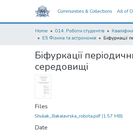
Communities & Collections
All of 
Home
014. Роботи студентів
Е5 Фізика та астрономія
Біфуркації періодичн
середовищі
Files
Shuliak_Bakalavrska_robota.pdf
(1.57 MB)
Date