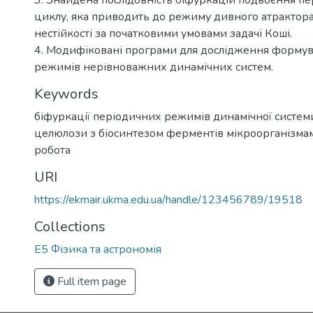
3. Знайдена послідовність біфуркацій подвоєння пе
циклу, яка приводить до режиму дивного атрактор
нестійкості за початковими умовами задачі Коші.
4. Модифіковані програми для дослідження формув
режимів нерівноважних динамічних систем.
Keywords
біфуркації періодичних режимів динамічної систем
целюлози з біосинтезом ферментів мікроорганізма
робота
URI
https://ekmair.ukma.edu.ua/handle/123456789/19518
Collections
Е5 Фізика та астрономія
Full item page