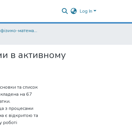
Log In
Кафедра фізико-математичних наук
ми в активному
исновки та список
икладена на 67
атки.
ща з процесами
а є відкритою та
у роботі