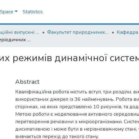
DSpace
Statistics
Кваліфікаційні випускні роботи здобувачів вищої освіти бакалаврських програм
Факультет природничих наук
Біфуркації періодичних режимів динамічної системи в активному середовищі
их режимів динамічної систе
Abstract
Кваліфікаційна робота містить вступ, три розділи, в
використаних джерел із 36 найменувань. Робота в
сторінках, на яких представлено 10 рисунків, та дод
Метою роботи є моделювання активного середови
перетворення речовини з мікроорганізмами. Систем
дисипативною і може бути в нерівноважному стані, 
вивчається перехід до такого стану.