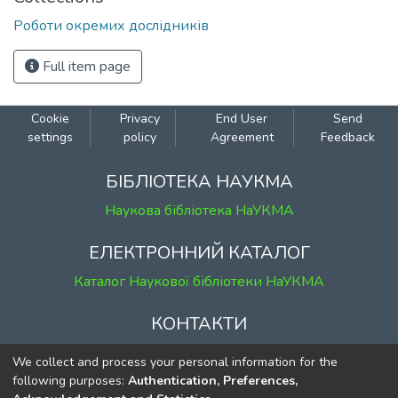
Роботи окремих дослідників
Full item page
Cookie
Privacy
End User
Send
settings
policy
Agreement
Feedback
БІБЛІОТЕКА НАУКМА
Наукова бібліотека НаУКМА
ЕЛЕКТРОННИЙ КАТАЛОГ
Каталог Наукової бібліотеки НаУКМА
КОНТАКТИ
м. Київ, вул. Григорія Сковороди, 2
We collect and process your personal information for the
к. 1, к. 120
following purposes:
Authentication, Preferences,