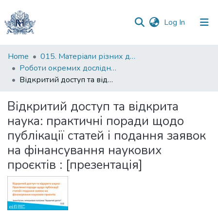
(current)
Log In
Communities
Home
015. Матеріали різних дослідників та організацій
&
Роботи окремих дослідників
Collections
Відкритий доступ та відкрита наука: практичні поради щодо публікації статей і подання заявок на фінансування наукових проєктів : [презентація]
All of DSpace
Відкритий доступ та відкрита
наука: практичні поради щодо
Statistics
публікації статей і подання заявок
на фінансування наукових
проєктів : [презентація]