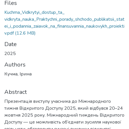
Files
Kuchma_Vidkrytyi_dostup_ta_
vidkryta_nauka_Praktychni_porady_shchodo_publikatsii_stat
ei_i_podannia_zaiavok_na_finansuvannia_naukovykh_proiekti
v.pdf
(12.6 MB)
Date
2025
Authors
Кучма, Ірина
Abstract
Презентація виступу учасника до Міжнародного
тижня Відкритого Доступу 2025, який відбувся 20–24
жовтня 2025 року. Міжнародний тиждень Відкритого
Доступу — це можливість об’єднати зусилля наукової