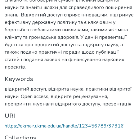
спільноти, обговорити сучасні виклики відкритої
науки та знайти шляхи для справедливого поширення
знань. Відкритий доступ сприяє інноваціям, підтримує
ефективну державну політику та є ключовим у
боротьбі з глобальними викликами, такими як зміна
клімату та громадське здоров’я. У даній презентації
йдеться про відкритий доступ та відкриту науку, а
також подано практичні поради щодо публікації
статей і подання заявок на фінансування наукових
проєктів.
Keywords
відкритий доступ
,
відкрита наука
,
практики відкритої
науки
,
Open access
,
відкрите рецензування
,
препринти
,
журнали відкритого доступу
,
презентація
URI
https://ekmair.ukma.edu.ua/handle/123456789/37316
Collections