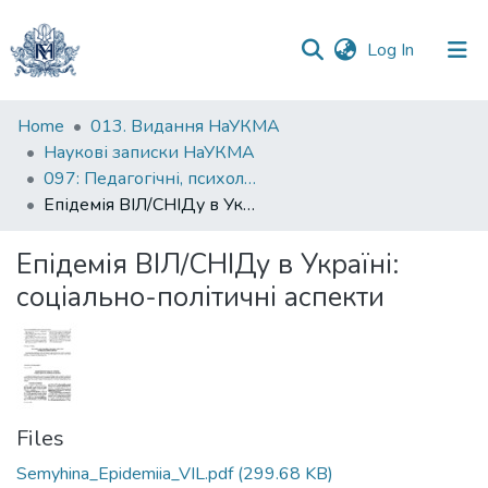
(current)
Log In
Communities
Home
013. Видання НаУКМА
&
Наукові записки НаУКМА
Collections
097: Педагогічні, психологічні науки та соціальна робота
Епідемія ВІЛ/СНІДу в Україні: соціально-політичні аспекти
All of DSpace
Епідемія ВІЛ/СНІДу в Україні:
Statistics
соціально-політичні аспекти
Files
Semyhina_Epidemiia_VIL.pdf
(299.68 KB)