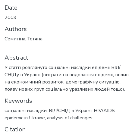
Date
2009
Authors
Семигіна, Тетяна
Abstract
У статті розглянуто соціальні наслідки епідемії ВІЛ/
СНІДу в Україні (витрати на подолання епідемії, вплив
на економічний розвиток, демографічну ситуацію,
появу нових груп соціально уразливих людей тощо).
Keywords
соціальні наслідки
,
ВІЛ/СНІД в Україні
,
HIV/AIDS
epidemic in Ukraine
,
analysis of challenges
Citation