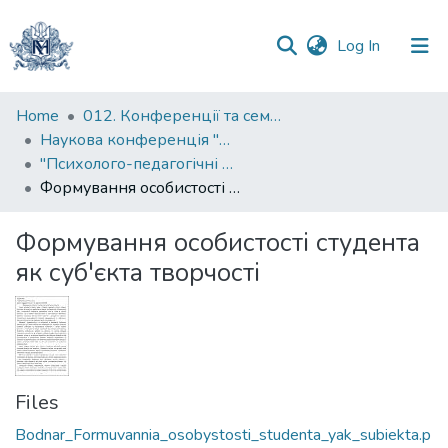
(current)
Log In
Communities
Home
012. Конференції та семінари НаУКМА
&
Наукова конференція "Психолого-педагогічні особливості професійної підготовки фахівців у ВНЗ"
Collections
"Психолого-педагогічні особливості професійної підготовки фахівців у ВНЗ"
Формування особистості студента як суб'єкта творчості
All of DSpace
Формування особистості студента
Statistics
як суб'єкта творчості
Files
Bodnar_Formuvannia_osobystosti_studenta_yak_subiekta.p