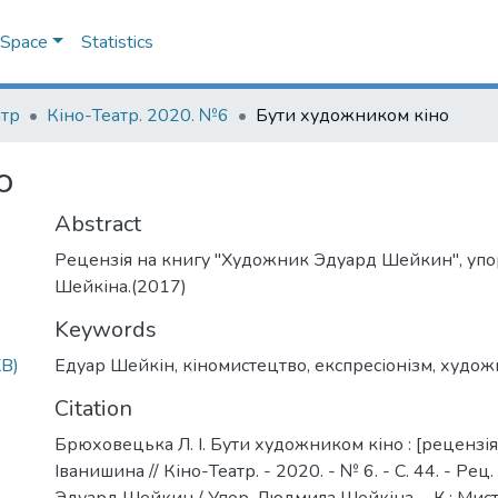
DSpace
Statistics
атр
Кіно-Театр. 2020. №6
Бути художником кіно
о
Abstract
Рецензія на книгу "Художник Эдуард Шейкин", уп
Шейкіна.(2017)
Keywords
KB)
Едуар Шейкін
,
кіномистецтво
,
експресіонізм
,
худож
Citation
Брюховецька Л. І. Бути художником кіно : [рецензія
Іванишина // Кіно-Театр. - 2020. - № 6. - С. 44. - Рец