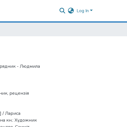
Log In
орядник - Людмила
ник
,
рецензія
] / Лариса
. на кн.: Художник