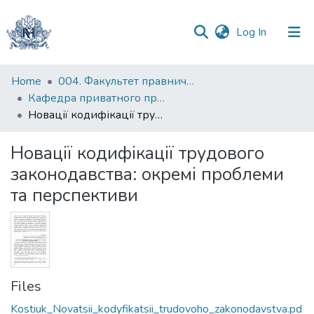
(current)
Log In
Communities
Home
004. Факультет правничих наук
&
Кафедра приватного права
Collections
Новації кодифікації трудового законодавства: окремі проблеми та перспективи
All of DSpace
Новації кодифікації трудового
законодавства: окремі проблеми
Statistics
та перспективи
Files
Kostiuk_Novatsii_kodyfikatsii_trudovoho_zakonodavstva.pd