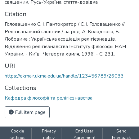
священик
,
Русь-Україна
,
стаття-довідка
Citation
Головащенко С. І. Пантократор / С. І. Головащенко //
Релігієзнавчий словник / за ред. А. Колодного, Б.
Лобовика ; Українська асоціація релігієзнавців,
Відділення релігієзнавства Інституту філософії НАН
України. - Київ : Четверта хвиля, 1996. - С. 231.
URI
https://ekmair.ukma.edu.ua/handle/123456789/26033
Collections
Кафедра філософії та релігієзнавства
Full item page
Cookie
Privacy
End User
Send
settings
policy
Agreement
Feedback