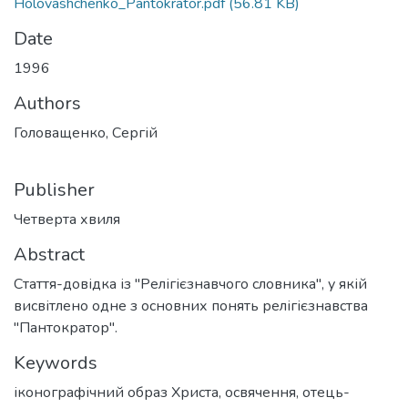
Holovashchenko_Pantokrator.pdf
(56.81 KB)
Date
1996
Authors
Головащенко, Сергій
Publisher
Четверта хвиля
Abstract
Стаття-довідка із "Релігієзнавчого словника", у якій
висвітлено одне з основних понять релігієзнавства
"Пантократор".
Keywords
іконографічний образ Христа
,
освячення
,
отець-