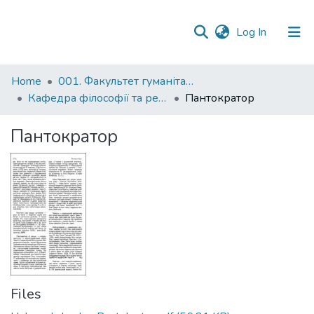
(current)
Log In
Communities
Home
001. Факультет гуманітарних наук
&
Кафедра філософії та релігієзнавства
Пантократор
Collections
Пантократор
All of DSpace
Statistics
Files