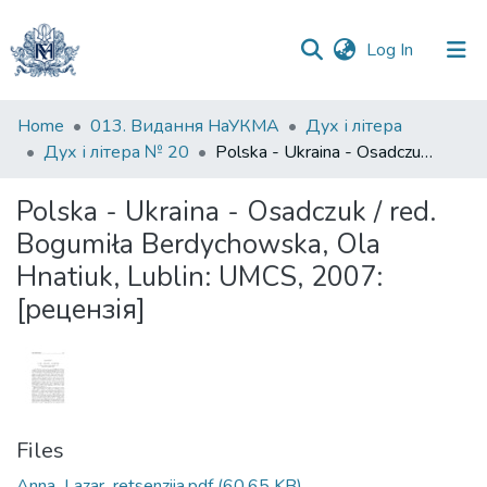
(current)
Log In
Communities
Home
013. Видання НаУКМА
Дух і літера
&
Дух і літера № 20
Polska - Ukraina - Osadczuk / red. Bogumiła Berdychowska, Ola Hnatiuk, Lublin: UMCS, 2007: [рецензія]
Collections
Polska - Ukraina - Osadczuk / red.
All of DSpace
Bogumiła Berdychowska, Ola
Hnatiuk, Lublin: UMCS, 2007:
Statistics
[рецензія]
Files
Anna_Lazar_retsenziia.pdf
(60.65 KB)